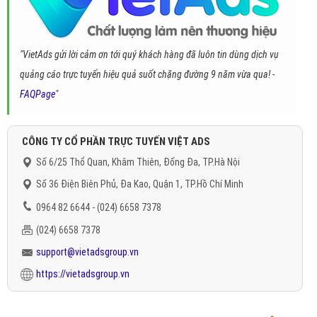
"VietAds gửi lời cảm ơn tới quý khách hàng đã luôn tin dùng dịch vụ
quảng cáo trực tuyến hiệu quả suốt chặng đường 9 năm vừa qua! -
FAQPage
"
CÔNG TY CỔ PHẦN TRỰC TUYẾN VIỆT ADS
Số 6/25 Thổ Quan, Khâm Thiên, Đống Đa, TP.Hà Nội
Số 36 Điện Biên Phủ, Đa Kao, Quận 1, TP.Hồ Chí Minh
0964 82 6644 - (024) 6658 7378
(024) 6658 7378
support@vietadsgroup.vn
https://vietadsgroup.vn