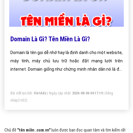
Domain Là Gì? Tên Miền Là Gì?
Domain là tên gọi dễ nhớ hay là định danh cho một website,
máy tính, máy chủ lưu trữ hoặc đặt mạng lưới trên
internet. Domain giống như chứng minh nhân dân nó là đại
diện duy nhất.
Bài viết tạo bởi:
VietAds
| Ngày cập nhật:
2026-08-06 04:17:19
|
Đăng
nhập
(1422)
Chủ đề
"tên miền .com.vn"
luôn được bạn đọc quan tâm và tìm kiếm rất