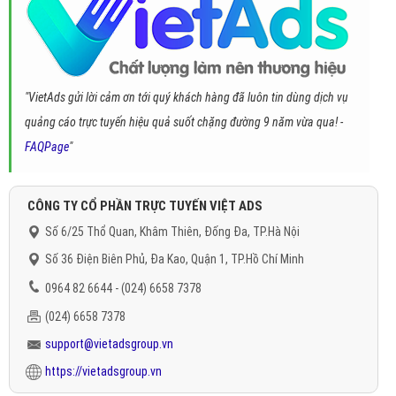
"VietAds gửi lời cảm ơn tới quý khách hàng đã luôn tin dùng dịch vụ
quảng cáo trực tuyến hiệu quả suốt chặng đường 9 năm vừa qua! -
FAQPage
"
CÔNG TY CỔ PHẦN TRỰC TUYẾN VIỆT ADS
Số 6/25 Thổ Quan, Khâm Thiên, Đống Đa, TP.Hà Nội
Số 36 Điện Biên Phủ, Đa Kao, Quận 1, TP.Hồ Chí Minh
0964 82 6644 - (024) 6658 7378
(024) 6658 7378
support@vietadsgroup.vn
https://vietadsgroup.vn