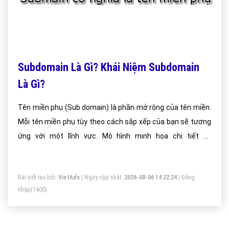
Subdomain Là Gì? Khái Niệm Subdomain
Là Gì?
Tên miền phụ (Sub domain) là phần mở rộng của tên miền.
Mỗi tên miền phụ tùy theo cách sắp xếp của bạn sẽ tương
ứng với một lĩnh vực. Mô hình minh họa chi tiết về
SubDomain: 1 domain chính tạo được bao nhiêu
SubDomain? Số lượng SubDomain trên lý thuyết là
Bài viết tạo bởi:
VietAds
| Ngày cập nhật:
2026-08-06 14:22:24
|
Đăng
Unlimited .Tên miền phụ (Sub domain) là phần mở rộng của
nhập
(1400)
tên miền. Mỗi tên miền phụ tùy theo cách sắp xếp của bạn
sẽ tương ứng với một lĩnh vực.