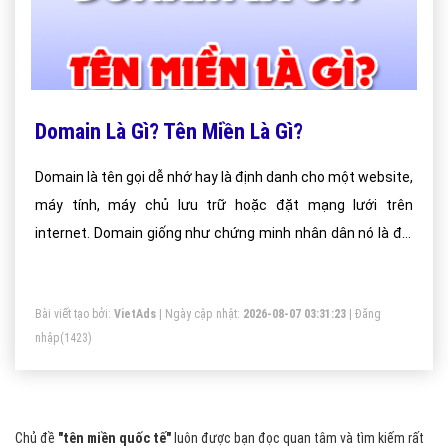
Domain Là Gì? Tên Miền Là Gì?
Domain là tên gọi dễ nhớ hay là định danh cho một website,
máy tính, máy chủ lưu trữ hoặc đặt mạng lưới trên
internet. Domain giống như chứng minh nhân dân nó là đại
diện duy nhất.
Bài viết tạo bởi:
VietAds
| Ngày cập nhật:
2026-08-07 03:31:23
|
Đăng
nhập
(1423)
Chủ đề
"tên miền quốc tế"
luôn được bạn đọc quan tâm và tìm kiếm rất