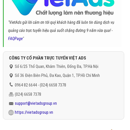
"VietAds gửi lời cảm ơn tới quý khách hàng đã luôn tin dùng dịch vụ
quảng cáo trực tuyến hiệu quả suốt chặng đường 9 năm vừa qua! -
FAQPage
"
CÔNG TY CỔ PHẦN TRỰC TUYẾN VIỆT ADS
Số 6/25 Thổ Quan, Khâm Thiên, Đống Đa, TP.Hà Nội
Số 36 Điện Biên Phủ, Đa Kao, Quận 1, TP.Hồ Chí Minh
0964 82 6644 - (024) 6658 7378
(024) 6658 7378
support@vietadsgroup.vn
https://vietadsgroup.vn