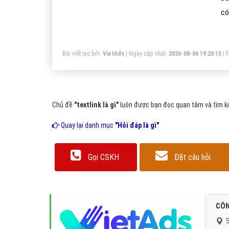
có
kh
Bài viết tạo bởi:
VietAds
| Ngày cập nhật:
2026-08-06 19:26:15
|
Chủ đề
"textlink là gì"
luôn được bạn đọc quan tâm và tìm ki
Quay lại danh mục
"Hỏi đáp là gì"
Gọi CSKH
Đặt câu hỏi
CÔN
S