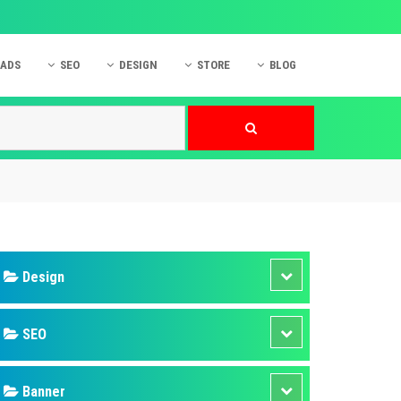
 ADS
SEO
DESIGN
STORE
BLOG
ner
 cáo Mobile
SEO Website
Thiết kế Web
nner
p quảng cáo Instagram
Dịch vụ SEO Website
Thiết kế Website
 cáo Zalo
Hỏi đáp SEO Google
Danh sách Website
 cáo Instagram
Thiết kế Landing Page
cáo Online
Dịch vụ thiết kế Website
 cáo Skype
Hỏi đáp Website
 cáo TVC
 cáo Cốc Cốc
mềm ứng dụng hay