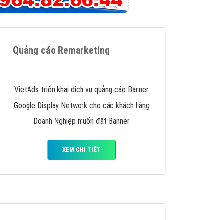
iển thương hiệu của doanh nghiệp bạn với mức chi
chuyên sâu trong nghề, được đào tạo bài bản tại