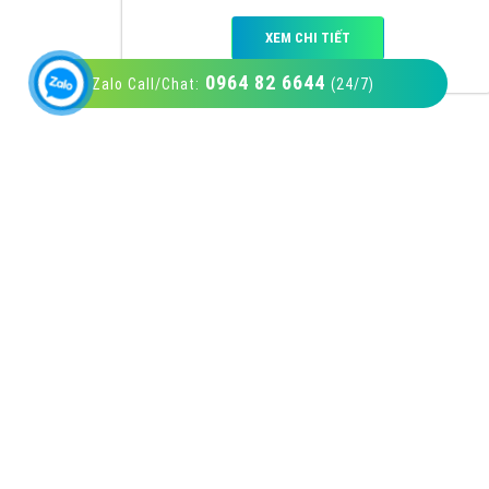
0964 82 6644
Zalo Call/Chat:
(24/7)
VietAds với đội ngũ SEOer giàu kinh nghiệm
được đào tạo bài bản tại các trung tâm SEO
lớn như: Litado, Inet, Vietmoz, Vinalink
XEM CHI TIẾT