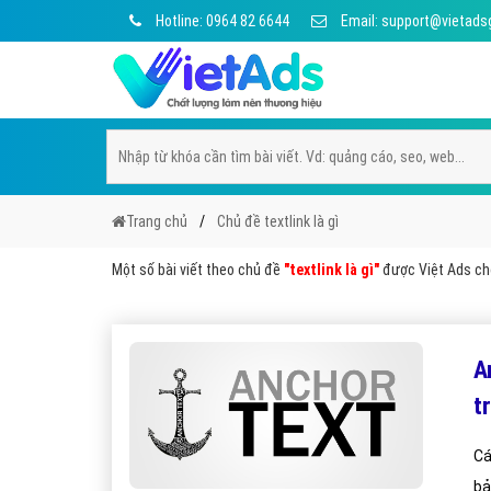
Hotline: 0964 82 6644
Email: support@vietads
Trang chủ
Chủ đề textlink là gì
Một số bài viết theo chủ đề
"textlink là gì"
được Việt Ads chọ
A
t
Cá
bả