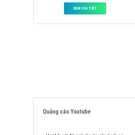
Nếu bạn đang cần quảng cáo, thiết kế web,
p
Hotline: 0964 82 6644 (24/7) hoặc email: 
Quảng cáo trên Google