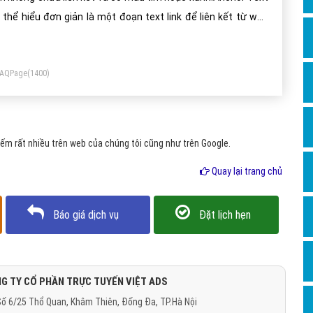
Dịch v
 thể hiểu đơn giản là một đoạn text link để liên kết từ web
Hỏi đ
ác tới website của bạn để lấy backlink.
Hỏi đ
FAQPage
(1400)
Hỏi đá
Hỏi đá
Hỏi đ
ếm rất nhiều trên web của chúng tôi cũng như trên Google.
Hỏi đá
Quay lại trang chủ
Hỏi đá
Quảng
Báo giá dịch vụ
Đặt lịch hẹn
Dịch v
Dịch v
Dịch v
G TY CỔ PHẦN TRỰC TUYẾN VIỆT ADS
ố 6/25 Thổ Quan, Khâm Thiên, Đống Đa, TP.Hà Nội
Dịch v