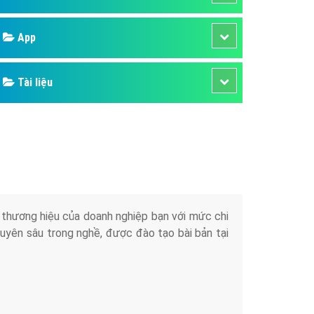
áp quảng cáo Youtube
Google
kế ứng dụng
 cáo Cốc Cốc hiệu quả
Bảng giá
 cáo Zalo chuyên nghiệp
ghĩa
Web Store
à gì
Dịch vụ liên quan
mềm ứng dụng hay
Other Ads
Quảng Cáo Google
App