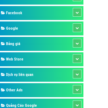
ụ Domain & Hosting
áp phần mềm
áp quảng cáo TVC
p quảng cáo mobile
p quảng cáo Online
áp quảng cáo Skype
p Domain & Hosting
Design
p viết bài Marketing
 cáo Youtube
SEO
ụ quảng cáo Youtube
ụ quảng cáo Cốc Cốc
Banner
ụ quảng cáo Tiktok
Facebook
ụ quảng cáo Zalo