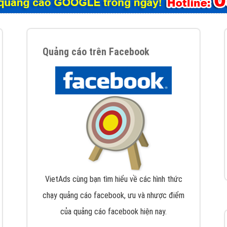
tác Marketing Online?
húng tôi với bề dày kinh nghiệm sẽ tư vấn xây dựng và phát tr
line. Đội ngũ kỹ thuật quảng cáo trực tuyến, SEO, lập trình Web 
uôn
đem đến cho khách hàng sản phẩm/ dịch vụ chất lượng
.