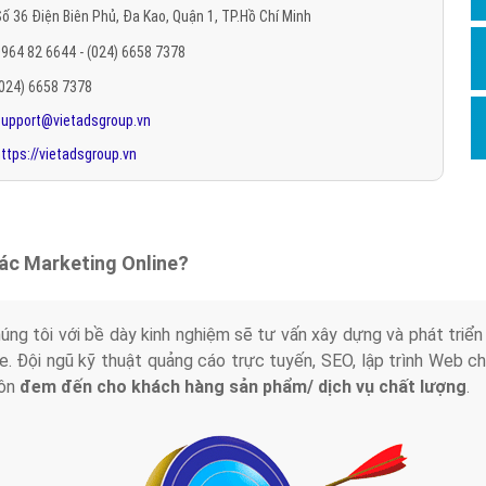
ố 36 Điện Biên Phủ, Đa Kao, Quận 1, TP.Hồ Chí Minh
Hỏi đ
964 82 6644 - (024) 6658 7378
Thiết 
(024) 6658 7378
Quảng
support@vietadsgroup.vn
Quảng
ttps://vietadsgroup.vn
Định n
Nghĩa l
Phần 