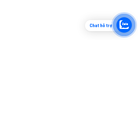
Chat hỗ trợ
Tìm công ty thiết kế website uy tín, chuyên
nghiệp tại Hà Nội là rất khó cho khách hàng.
VietAds xin giới thiệu công ty thiết kế Viet
XEM CHI TIẾT