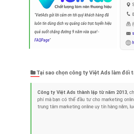
S
0
"VietAds gửi lời cảm ơn tới quý khách hàng đã
luôn tin dùng dịch vụ quảng cáo trực tuyến hiệu
quả suốt chặng đường 9 năm vừa qua! -
FAQPage
"
h