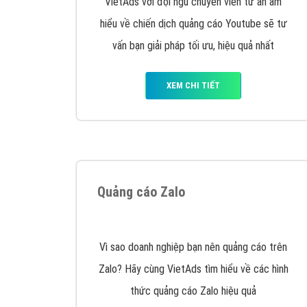
Google Ads là hình thức quảng cáo của
Google được tài trợ có chữ Ad gồm 4 ví trí
trên cùng và 3 vị trí dưới cùng
XEM CHI TIẾT
Công ty SEO Website