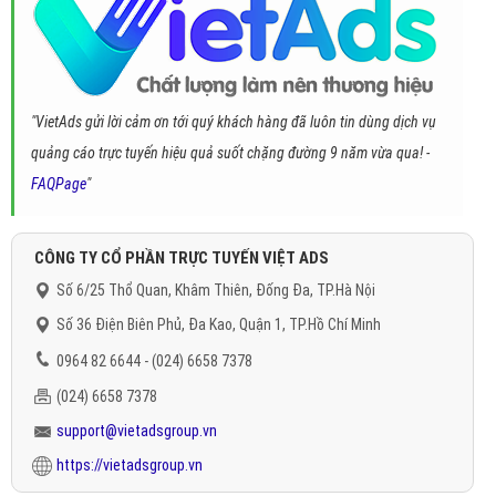
"VietAds gửi lời cảm ơn tới quý khách hàng đã luôn tin dùng dịch vụ
quảng cáo trực tuyến hiệu quả suốt chặng đường 9 năm vừa qua! -
FAQPage
"
CÔNG TY CỔ PHẦN TRỰC TUYẾN VIỆT ADS
Số 6/25 Thổ Quan, Khâm Thiên, Đống Đa, TP.Hà Nội
Số 36 Điện Biên Phủ, Đa Kao, Quận 1, TP.Hồ Chí Minh
0964 82 6644 - (024) 6658 7378
(024) 6658 7378
support@vietadsgroup.vn
https://vietadsgroup.vn