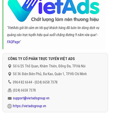
"VietAds gửi lời cảm ơn tới quý khách hàng đã luôn tin dùng dịch vụ
quảng cáo trực tuyến hiệu quả suốt chặng đường 9 năm vừa qua! -
FAQPage
"
CÔNG TY CỔ PHẦN TRỰC TUYẾN VIỆT ADS
Số 6/25 Thổ Quan, Khâm Thiên, Đống Đa, TP.Hà Nội
Số 36 Điện Biên Phủ, Đa Kao, Quận 1, TP.Hồ Chí Minh
0964 82 6644 - (024) 6658 7378
(024) 6658 7378
support@vietadsgroup.vn
https://vietadsgroup.vn