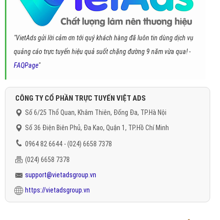
"VietAds gửi lời cảm ơn tới quý khách hàng đã luôn tin dùng dịch vụ
quảng cáo trực tuyến hiệu quả suốt chặng đường 9 năm vừa qua! -
FAQPage
"
CÔNG TY CỔ PHẦN TRỰC TUYẾN VIỆT ADS
Số 6/25 Thổ Quan, Khâm Thiên, Đống Đa, TP.Hà Nội
Số 36 Điện Biên Phủ, Đa Kao, Quận 1, TP.Hồ Chí Minh
0964 82 6644 - (024) 6658 7378
(024) 6658 7378
support@vietadsgroup.vn
https://vietadsgroup.vn