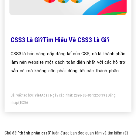
CSS3 Là Gì?Tìm Hiểu Về CSS3 Là Gì?
CSS3 là bản nâng cấp đáng kể của CSS, nó là thành phần
làm nên website một cách toàn diện nhất với các hỗ trợ
sẵn có mà không cần phải dùng tới các thành phần bổ
sung bên ngoài như Javascript, Jquery, Flash
Bài viết tạo bởi:
VietAds
| Ngày cập nhật:
2026-08-06 12:53:19
|
Đăng
nhập
(1026)
Chủ đề
"thành phần css3"
luôn được bạn đọc quan tâm và tìm kiếm rất