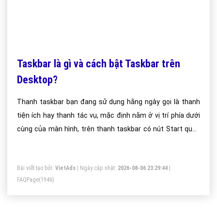
Taskbar là gì và cách bật Taskbar trên
Desktop?
Thanh taskbar bạn đang sử dụng hằng ngày gọi là thanh
tiện ích hay thanh tác vụ, mặc định nằm ở vị trí phía dưới
cùng của màn hình, trên thanh taskbar có nút Start quen
thuộc.
Bài viết tạo bởi:
VietAds
| Ngày cập nhật:
2026-08-06 23:29:44
|
FAQPage
(1946)