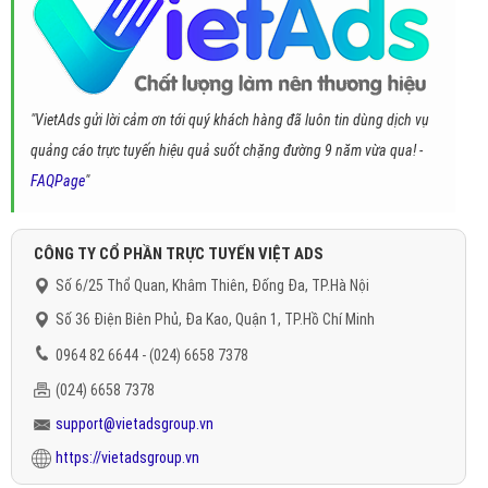
"VietAds gửi lời cảm ơn tới quý khách hàng đã luôn tin dùng dịch vụ
quảng cáo trực tuyến hiệu quả suốt chặng đường 9 năm vừa qua! -
FAQPage
"
CÔNG TY CỔ PHẦN TRỰC TUYẾN VIỆT ADS
Số 6/25 Thổ Quan, Khâm Thiên, Đống Đa, TP.Hà Nội
Số 36 Điện Biên Phủ, Đa Kao, Quận 1, TP.Hồ Chí Minh
0964 82 6644 - (024) 6658 7378
(024) 6658 7378
support@vietadsgroup.vn
https://vietadsgroup.vn