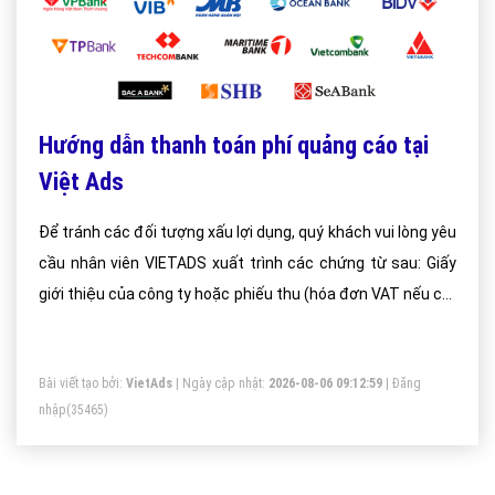
Hướng dẫn thanh toán phí quảng cáo tại
Việt Ads
Để tránh các đối tượng xấu lợi dụng, quý khách vui lòng yêu
cầu nhân viên VIETADS xuất trình các chứng từ sau: Giấy
giới thiệu của công ty hoặc phiếu thu (hóa đơn VAT nếu có)
và hợp đồng dịch vụ.
Bài viết tạo bởi:
VietAds
| Ngày cập nhật:
2026-08-06 09:12:59
|
Đăng
nhập
(35465)