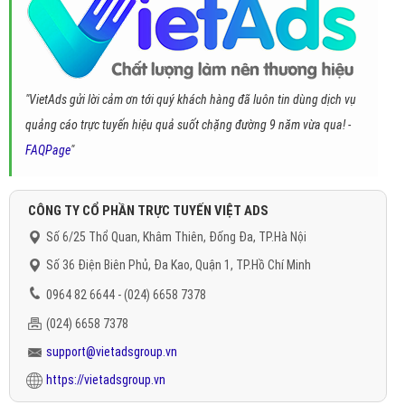
"VietAds gửi lời cảm ơn tới quý khách hàng đã luôn tin dùng dịch vụ
quảng cáo trực tuyến hiệu quả suốt chặng đường 9 năm vừa qua! -
FAQPage
"
CÔNG TY CỔ PHẦN TRỰC TUYẾN VIỆT ADS
Số 6/25 Thổ Quan, Khâm Thiên, Đống Đa, TP.Hà Nội
Số 36 Điện Biên Phủ, Đa Kao, Quận 1, TP.Hồ Chí Minh
0964 82 6644 - (024) 6658 7378
(024) 6658 7378
support@vietadsgroup.vn
https://vietadsgroup.vn