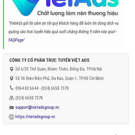
"VietAds gửi lời cảm ơn tới quý khách hàng đã luôn tin dùng dịch vụ
quảng cáo trực tuyến hiệu quả suốt chặng đường 9 năm vừa qua! -
FAQPage
"
CÔNG TY CỔ PHẦN TRỰC TUYẾN VIỆT ADS
Số 6/25 Thổ Quan, Khâm Thiên, Đống Đa, TP.Hà Nội
Số 36 Điện Biên Phủ, Đa Kao, Quận 1, TP.Hồ Chí Minh
0964 82 6644 - (024) 6658 7378
(024) 6658 7378
support@vietadsgroup.vn
https://vietadsgroup.vn