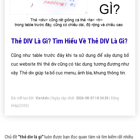
Thẻ DIV Là Gì? Tìm Hiểu Về Thẻ DIV Là Gì?
Cũng như table trước đây khi ta sử dụng để xây dựng bố
cục website thì thẻ div cũng có tác dụng tương đương như
vậy. Thẻ div giúp ta bố cục menu, ảnh bìa, khung thông tin.
Bài viết tạo bởi:
VietAds
| Ngày cập nhật:
2026-08-07 18:34:20
|
Đăng
nhập
(2325)
Chủ đề
"thẻ div là gì"
luôn được bạn đọc quan tâm và tìm kiếm rất nhiều