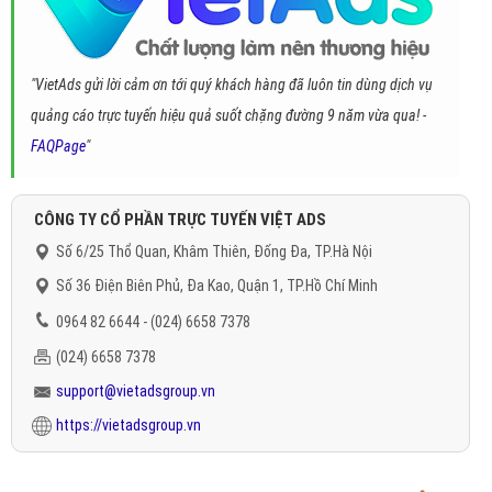
"VietAds gửi lời cảm ơn tới quý khách hàng đã luôn tin dùng dịch vụ
quảng cáo trực tuyến hiệu quả suốt chặng đường 9 năm vừa qua! -
FAQPage
"
CÔNG TY CỔ PHẦN TRỰC TUYẾN VIỆT ADS
Số 6/25 Thổ Quan, Khâm Thiên, Đống Đa, TP.Hà Nội
Số 36 Điện Biên Phủ, Đa Kao, Quận 1, TP.Hồ Chí Minh
0964 82 6644 - (024) 6658 7378
(024) 6658 7378
support@vietadsgroup.vn
https://vietadsgroup.vn