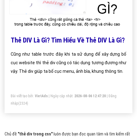
Thẻ DIV Là Gì? Tìm Hiểu Về Thẻ DIV Là Gì?
Cũng như table trước đây khi ta sử dụng để xây dựng bố
cục website thì thẻ div cũng có tác dụng tương đương như
vậy. Thẻ div giúp ta bố cục menu, ảnh bìa, khung thông tin.
Bài viết tạo bởi:
VietAds
| Ngày cập nhật:
2026-08-06 12:47:20
|
Đăng
nhập
(2324)
Chủ đề
"thẻ div trong css"
luôn được bạn đọc quan tâm và tìm kiếm rất