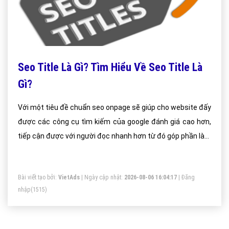
Seo Title Là Gì? Tìm Hiểu Về Seo Title Là
Gì?
Với một tiêu đề chuẩn seo onpage sẽ giúp cho website đấy
được các công cụ tìm kiếm của google đánh giá cao hơn,
tiếp cận được với người đọc nhanh hơn từ đó góp phần làm
tăng thứ hạng cho website của bạn.
Bài viết tạo bởi:
VietAds
| Ngày cập nhật:
2026-08-06 16:04:17
|
Đăng
nhập
(1515)