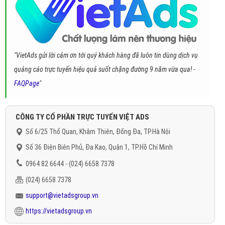
"VietAds gửi lời cảm ơn tới quý khách hàng đã luôn tin dùng dịch vụ
quảng cáo trực tuyến hiệu quả suốt chặng đường 9 năm vừa qua! -
FAQPage
"
CÔNG TY CỔ PHẦN TRỰC TUYẾN VIỆT ADS
Số 6/25 Thổ Quan, Khâm Thiên, Đống Đa, TP.Hà Nội
Số 36 Điện Biên Phủ, Đa Kao, Quận 1, TP.Hồ Chí Minh
0964 82 6644 - (024) 6658 7378
(024) 6658 7378
support@vietadsgroup.vn
https://vietadsgroup.vn