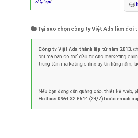
FAQPage
"
h