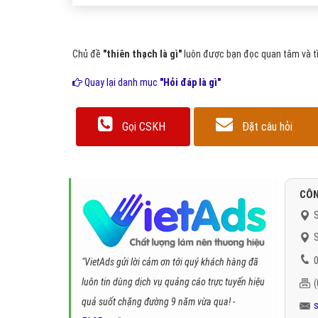
Chủ đề
"thiên thạch là gì"
luôn được bạn đọc quan tâm và tì
Quay lại danh mục
"Hỏi đáp là gì"
Gọi CSKH
Đặt câu hỏi
CÔN
S
S
0
"VietAds gửi lời cảm ơn tới quý khách hàng đã
luôn tin dùng dịch vụ quảng cáo trực tuyến hiệu
quả suốt chặng đường 9 năm vừa qua! -