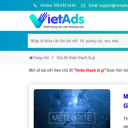
Hotline: 0964 82 6644
Email: support@vietads
Trang chủ
Chủ đề thiên thạch là gì
Một số bài viết theo chủ đề
"thiên thạch là gì"
được Việt Ads
M
G
Th
nh