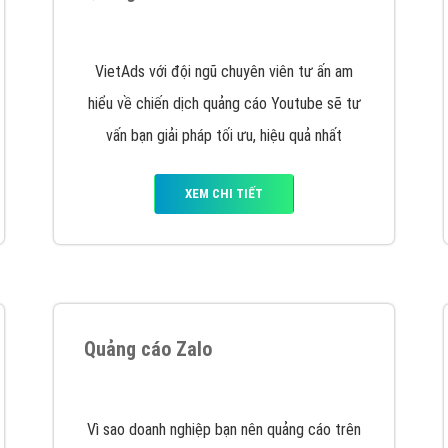
hát triển Website cho doanh nghiệp mình
. Đừng chần chừ hã
support@vietadsgroup.vn
để được tư vấn chuyên sâu về giải phá
Quảng cáo trên Facebook