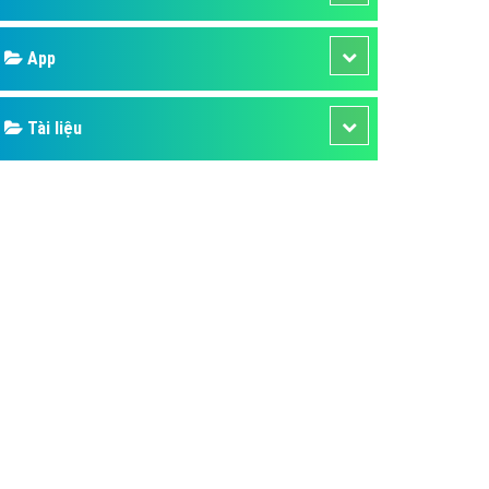
áp quảng cáo Youtube
Google
kế ứng dụng
 cáo Cốc Cốc hiệu quả
Bảng giá
 cáo Zalo chuyên nghiệp
ghĩa
Web Store
à gì
Dịch vụ liên quan
mềm ứng dụng hay
Other Ads
Quảng Cáo Google
App