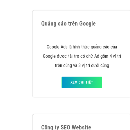
Tại sao chọn công ty Việt Ads làm đối 
Công ty Việt Ads thành lập từ năm 2013
, c
phí mà bạn có thể đầu tư cho marketing on
trung tâm marketing online uy tín hàng năm, l