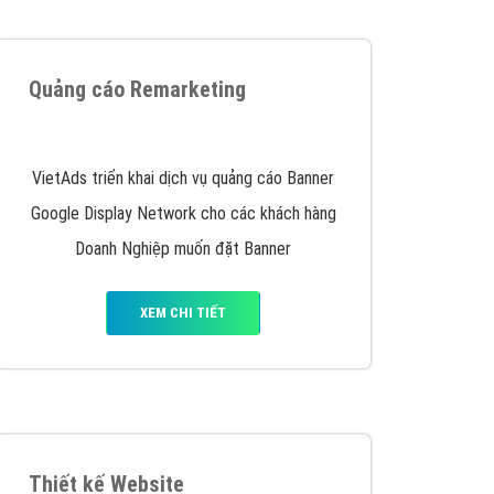
iển thương hiệu của doanh nghiệp bạn với mức chi
chuyên sâu trong nghề, được đào tạo bài bản tại