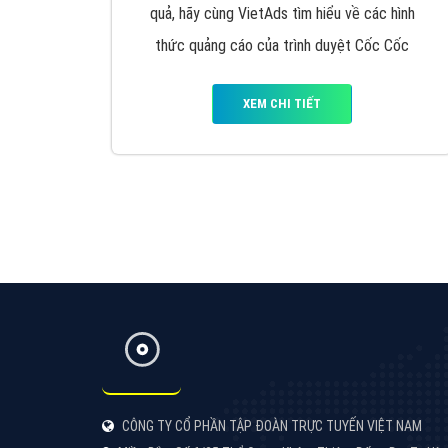
Google Ads là hình thức quảng cáo của
Google được tài trợ có chữ Ad gồm 4 ví trí
trên cùng và 3 vị trí dưới cùng
XEM CHI TIẾT
Công ty SEO Website