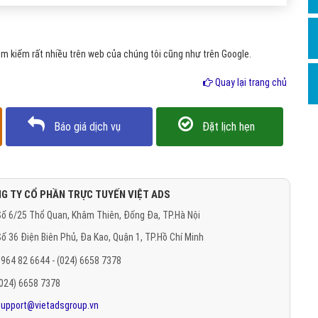
Hỏi đ
Thiết 
m kiếm rất nhiều trên web của chúng tôi cũng như trên Google.
Quảng
Quay lại trang chủ
Quảng
Định n
Báo giá dịch vụ
Đặt lịch hẹn
Nghĩa l
Phần 
G TY CỔ PHẦN TRỰC TUYẾN VIỆT ADS
ố 6/25 Thổ Quan, Khâm Thiên, Đống Đa, TP.Hà Nội
ố 36 Điện Biên Phủ, Đa Kao, Quận 1, TP.Hồ Chí Minh
964 82 6644 - (024) 6658 7378
(024) 6658 7378
support@vietadsgroup.vn