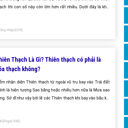
Dịch v
ạch thì con số này còn lớn hơn rất nhiều. Dưới đây là khái
Hỏi đ
ệm Thiên thạch trả lời cho câu hỏi Thiên thạch là gì?
Hỏi đ
ăng nhập
(2330)
Hỏi đá
Hỏi đá
Hỏi đ
hiên Thạch Là Gì? Thiên thạch có phải là
Hỏi đá
óa thạch không?
Hỏi đá
ểm nhận diện Thiên thạch từ ngoài vũ trụ bay vào Trái đất
Quảng
ính là hiện tượng Sao băng hoặc nhiều hơn nữa là Mưa sao
Dịch v
ng. Sở dĩ như vậy bởi lẽ các Thiên thạch khi bay vào bầu khí
Dịch v
yển với vận tốc cực lớn sẽ phải chịu áp suất nén làm chúng
Dịch v
ng lên, đốt cháy một phần chúng và chúng phát sáng.
FAQPage
(1645)
Dịch v