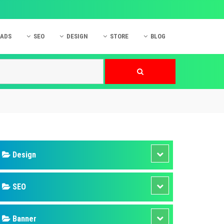
 ADS
SEO
DESIGN
STORE
BLOG
ner
 cáo Mobile
SEO Website
Thiết kế Web
nner
p quảng cáo Instagram
Dịch vụ SEO Website
Thiết kế Website
 cáo Zalo
Hỏi đáp SEO Google
Danh sách Website
 cáo Instagram
Thiết kế Landing Page
cáo Online
Dịch vụ thiết kế Website
 cáo Skype
Hỏi đáp Website
 cáo TVC
 cáo Cốc Cốc
mềm ứng dụng hay