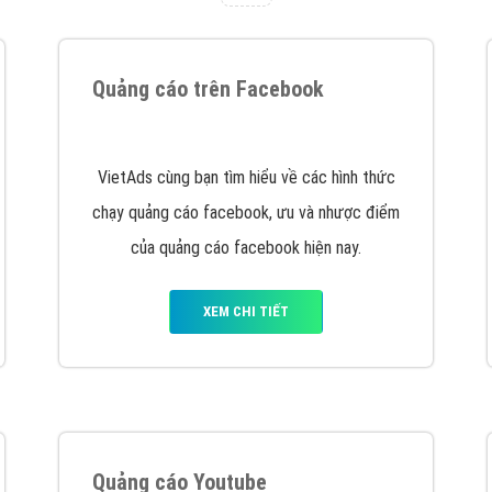
tác Marketing Online?
húng tôi với bề dày kinh nghiệm sẽ tư vấn xây dựng và phát tr
line. Đội ngũ kỹ thuật quảng cáo trực tuyến, SEO, lập trình Web 
uôn
đem đến cho khách hàng sản phẩm/ dịch vụ chất lượng
.