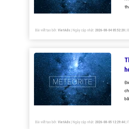
th
ni
Bài viết tạo bởi:
VietAds
| Ngày cập nhật:
2026-08-04 05:52:20
|
Đ
T
h
Đi
ch
bă
qu
nó
Bài viết tạo bởi:
VietAds
| Ngày cập nhật:
2026-08-05 12:29:44
|