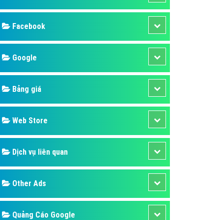
ụ Domain & Hosting
áp phần mềm
áp quảng cáo TVC
p quảng cáo mobile
p quảng cáo Online
áp quảng cáo Skype
p Domain & Hosting
Design
p viết bài Marketing
 cáo Youtube
SEO
ụ quảng cáo Youtube
ụ quảng cáo Cốc Cốc
Banner
ụ quảng cáo Tiktok
Facebook
ụ quảng cáo Zalo