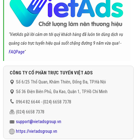
"VietAds gửi lời cảm ơn tới quý khách hàng đã luôn tin dùng dịch vụ
quảng cáo trực tuyến hiệu quả suốt chặng đường 9 năm vừa qua! -
FAQPage
"
CÔNG TY CỔ PHẦN TRỰC TUYẾN VIỆT ADS
Số 6/25 Thổ Quan, Khâm Thiên, Đống Đa, TP.Hà Nội
Số 36 Điện Biên Phủ, Đa Kao, Quận 1, TP.Hồ Chí Minh
0964 82 6644 - (024) 6658 7378
(024) 6658 7378
support@vietadsgroup.vn
https://vietadsgroup.vn