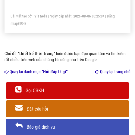
banner thiết kế thời trang tối ưu chi phí thấp, tiếp cận
khách hàng một cách nhanh chóng và hiệu quả.
Bài viết tạo bởi:
VietAds
| Ngày cập nhật:
2026-08-06 00:25:04
|
Đăng
nhập
(804)
Chủ đề
"thiết kế thời trang"
luôn được bạn đọc quan tâm và tìm kiếm
rất nhiều trên web của chúng tôi cũng như trên Google.
Quay lại danh mục
"Hỏi đáp là gì"
Quay lại trang chủ
Gọi CSKH
Đặt câu hỏi
Báo giá dịch vụ