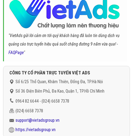
"VietAds gửi lời cảm ơn tới quý khách hàng đã luôn tin dùng dịch vụ
quảng cáo trực tuyến hiệu quả suốt chặng đường 9 năm vừa qua! -
FAQPage
"
CÔNG TY CỔ PHẦN TRỰC TUYẾN VIỆT ADS
Số 6/25 Thổ Quan, Khâm Thiên, Đống Đa, TP.Hà Nội
Số 36 Điện Biên Phủ, Đa Kao, Quận 1, TP.Hồ Chí Minh
0964 82 6644 - (024) 6658 7378
(024) 6658 7378
support@vietadsgroup.vn
https://vietadsgroup.vn