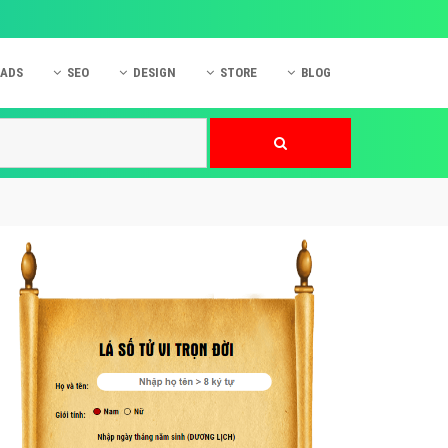
 ADS
SEO
DESIGN
STORE
BLOG
ner
 cáo Mobile
SEO Website
Thiết kế Web
nner
p quảng cáo Instagram
Dịch vụ SEO Website
Thiết kế Website
 cáo Zalo
Hỏi đáp SEO Google
Danh sách Website
 cáo Instagram
Thiết kế Landing Page
cáo Online
Dịch vụ thiết kế Website
 cáo Skype
Hỏi đáp Website
 cáo TVC
 cáo Cốc Cốc
mềm ứng dụng hay