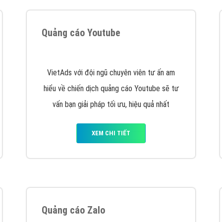
hát triển Website cho doanh nghiệp mình
. Đừng chần chừ hã
support@vietadsgroup.vn
để được tư vấn chuyên sâu về giải phá
Quảng cáo trên Facebook