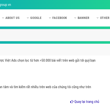
group.vn
ABOUT US
GOOGLE
FACEBOOK
BANNER
OTHER
Giới thiệu công ty Việt Ads
Kinh nghiệm quảng cáo Google
Kinh nghiệm quảng cáo Facebook
Dịch vụ quảng cáo Ban
Quảng
Hướng dẫn thanh toán Việt Ads
Kiến thức quảng cáo Google
Dịch vụ quảng cáo Facebook
Hỏi đáp quảng cáo Ba
Hỏi đá
Chính sách bảo mật Việt Ads
Dịch vụ quảng cáo Google
Kiến thức quảng cáo Facebook
Quảng cáo Banner
Quảng
Chính sách bảo hành & bảo trì Việt Ads
Quảng cáo Google Adwords
Quảng cáo Facebook
Quảng
ợc Việt Ads chọn lọc từ hơn >50.000 bài viết trên web gửi tới quý bạn
Liên hệ Việt Ads
Các hình thức quảng cáo Google
Hỏi đáp Facebook
Quảng 
Chính sách đại lý Việt Ads
Hướng dẫn chạy quảng cáo Google
Quảng
Tiện ích mở rộng quảng cáo Google
Quảng
 tâm và tìm kiếm rất nhiều trên web của chúng tôi cũng như trên
Hỏi đáp Google
Quảng
Phần 
Quay lại trang chủ