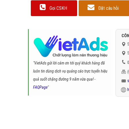
Gọi CSKH
Đặt câu hỏi
CÔN
S
S
0
"VietAds gửi lời cảm ơn tới quý khách hàng đã
luôn tin dùng dịch vụ quảng cáo trực tuyến hiệu
quả suốt chặng đường 9 năm vừa qua! -
FAQPage
"
h