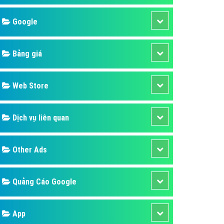
áp quảng cáo Youtube
Google
kế ứng dụng
 cáo Cốc Cốc hiệu quả
Bảng giá
 cáo Zalo chuyên nghiệp
ghĩa
Web Store
à gì
Dịch vụ liên quan
mềm ứng dụng hay
Other Ads
Quảng Cáo Google
App