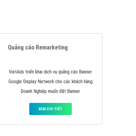
iển thương hiệu của doanh nghiệp bạn với mức chi
chuyên sâu trong nghề, được đào tạo bài bản tại