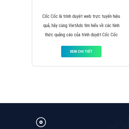
Google Ads là hình thức quảng cáo của
Google được tài trợ có chữ Ad gồm 4 ví trí
trên cùng và 3 vị trí dưới cùng
XEM CHI TIẾT
Công ty SEO Website