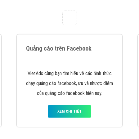
tác Marketing Online?
húng tôi với bề dày kinh nghiệm sẽ tư vấn xây dựng và phát tr
line. Đội ngũ kỹ thuật quảng cáo trực tuyến, SEO, lập trình Web 
uôn
đem đến cho khách hàng sản phẩm/ dịch vụ chất lượng
.