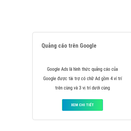
Tại sao chọn công ty Việt Ads làm đối 
Công ty Việt Ads thành lập từ năm 2013
, c
phí mà bạn có thể đầu tư cho marketing on
trung tâm marketing online uy tín hàng năm, l