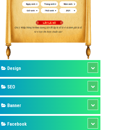
ụ Domain & Hosting
áp phần mềm
áp quảng cáo TVC
p quảng cáo mobile
p quảng cáo Online
áp quảng cáo Skype
p Domain & Hosting
Design
p viết bài Marketing
 cáo Youtube
SEO
ụ quảng cáo Youtube
ụ quảng cáo Cốc Cốc
Banner
ụ quảng cáo Tiktok
Facebook
ụ quảng cáo Zalo