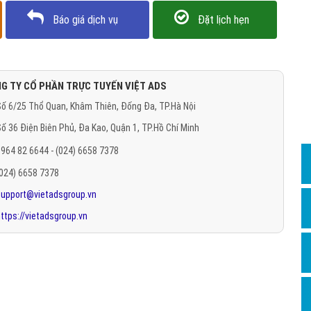
Dịch v
Báo giá dịch vụ
Đặt lịch hẹn
Hỏi đ
Hỏi đ
Hỏi đá
G TY CỔ PHẦN TRỰC TUYẾN VIỆT ADS
Hỏi đá
ố 6/25 Thổ Quan, Khâm Thiên, Đống Đa, TP.Hà Nội
Hỏi đ
ố 36 Điện Biên Phủ, Đa Kao, Quận 1, TP.Hồ Chí Minh
964 82 6644 - (024) 6658 7378
Hỏi đá
(024) 6658 7378
Hỏi đá
support@vietadsgroup.vn
Quảng
ttps://vietadsgroup.vn
Dịch v
Dịch v
Dịch v
Dịch v