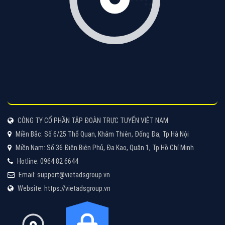
Tìm công ty thiết kế website uy tín, chuyên nghiệp tại
Hà Nội là rất khó cho khách hàng. VietAds xin giới
thiệu công ty thiết kế Viet
XEM CHI TIẾT
Quảng cáo Cốc Cốc