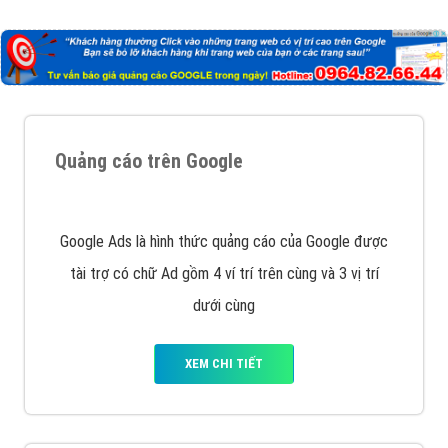
Công ty Việt Ads thành lập từ năm 2013
, chúng tôi
với bề dày kinh nghiệm sẽ tư vấn xây dựng và phát
triển thương hiệu của doanh nghiệp bạn với mức chi
phí mà bạn có thể đầu tư cho marketing online. Đội
ngũ kỹ thuật quảng cáo trực tuyến, SEO, lập trình
Web chuyên sâu trong nghề, được đào tạo bài bản tại
trung tâm marketing online uy tín hàng năm, luôn
đem
đến cho khách hàng sản phẩm/ dịch vụ chất
lượng
.