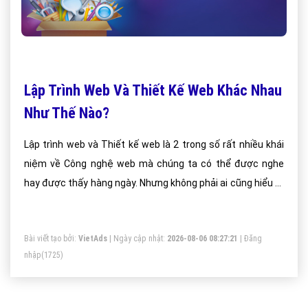
Lập Trình Web Và Thiết Kế Web Khác Nhau
Như Thế Nào?
Lập trình web và Thiết kế web là 2 trong số rất nhiều khái
niệm về Công nghệ web mà chúng ta có thể được nghe
hay được thấy hàng ngày. Nhưng không phải ai cũng hiểu rõ
được bản chất riêng rẽ của từng khái niệm này, thậm chí
nhiều người còn đánh đồng Lập trình web và Thiết kế web
Bài viết tạo bởi:
VietAds
| Ngày cập nhật:
2026-08-06 08:27:21
|
Đăng
là một.
nhập
(1725)