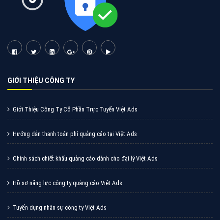
Cốc Cốc là trình duyệt web trực tuyến hiệu quả, hãy
cùng VietAds tìm hiểu về các hình thức quảng cáo
của trình duyệt Cốc Cốc
XEM CHI TIẾT
Quảng cáo Zalo