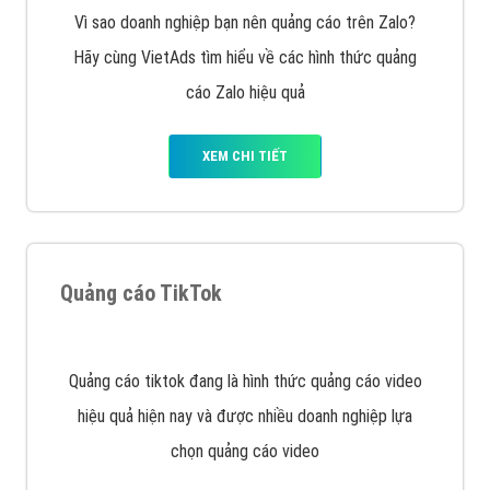
VietAds với đội ngũ SEOer giàu kinh nghiệm được đào
tạo bài bản tại các trung tâm SEO lớn như: Litado,
Inet, Vietmoz, Vinalink
XEM CHI TIẾT
Quảng cáo Youtube