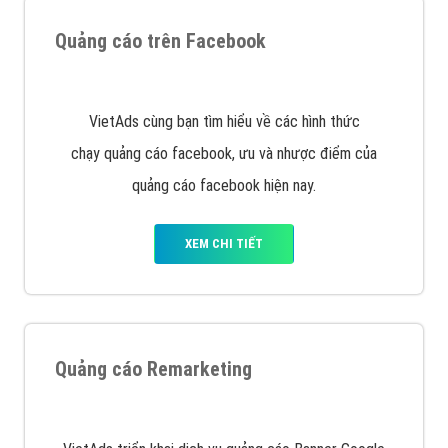
Nếu bạn đang cần quảng cáo, thiết kế web,
phát
triển Website cho doanh nghiệp mình
. Đừng chần
chừ hãy nhấc máy lên và gọi ngay cho chúng tôi theo
Hotline: 0964 82 6644 (24/7) hoặc email:
support@vietadsgroup.vn
để được tư vấn chuyên
sâu về giải pháp marketing hiệu quả cho doanh nghiệp
bạn!