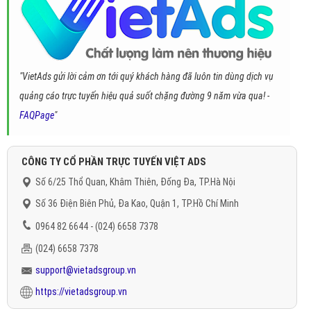
"VietAds gửi lời cảm ơn tới quý khách hàng đã luôn tin dùng dịch vụ
quảng cáo trực tuyến hiệu quả suốt chặng đường 9 năm vừa qua! -
FAQPage
"
CÔNG TY CỔ PHẦN TRỰC TUYẾN VIỆT ADS
Số 6/25 Thổ Quan, Khâm Thiên, Đống Đa, TP.Hà Nội
Số 36 Điện Biên Phủ, Đa Kao, Quận 1, TP.Hồ Chí Minh
0964 82 6644 - (024) 6658 7378
(024) 6658 7378
support@vietadsgroup.vn
https://vietadsgroup.vn