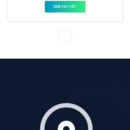
VietAds với đội ngũ chuyên viên tư ấn am hiểu về
chiến dịch quảng cáo Youtube sẽ tư vấn bạn giải pháp
tối ưu, hiệu quả nhất
XEM CHI TIẾT
Thiết kế Website