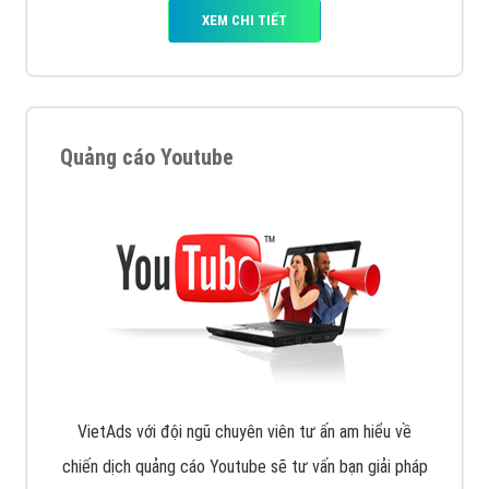
VietAds với đội ngũ SEOer giàu kinh nghiệm được đào
tạo bài bản tại các trung tâm SEO lớn như: Litado,
Inet, Vietmoz, Vinalink
XEM CHI TIẾT
Quảng cáo Youtube