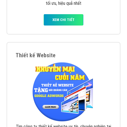
VietAds với đội ngũ chuyên viên tư ấn am hiểu về
chiến dịch quảng cáo Youtube sẽ tư vấn bạn giải pháp
tối ưu, hiệu quả nhất
XEM CHI TIẾT
Thiết kế Website