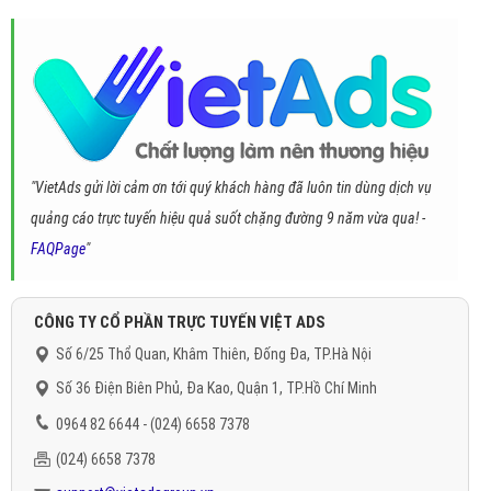
"VietAds gửi lời cảm ơn tới quý khách hàng đã luôn tin dùng dịch vụ
quảng cáo trực tuyến hiệu quả suốt chặng đường 9 năm vừa qua! -
FAQPage
"
CÔNG TY CỔ PHẦN TRỰC TUYẾN VIỆT ADS
Số 6/25 Thổ Quan, Khâm Thiên, Đống Đa, TP.Hà Nội
Số 36 Điện Biên Phủ, Đa Kao, Quận 1, TP.Hồ Chí Minh
0964 82 6644 - (024) 6658 7378
(024) 6658 7378