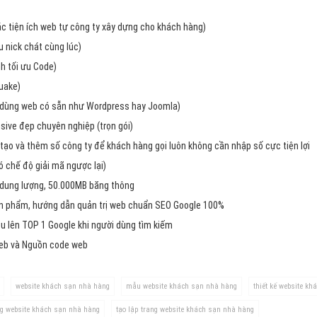
Dịch v
Hỏi đ
các tiện ích web tự công ty xây dựng cho khách hàng)
 nick chát cùng lúc)
Hỏi đ
h tối ưu Code)
Hỏi đá
uake)
Hỏi đá
dùng web có sẵn như Wordpress hay Joomla)
ive đẹp chuyên nghiệp (trọn gói)
Hỏi đ
tạo và thêm số công ty để khách hàng gọi luôn không cần nhập số cực tiện lợi
Hỏi đá
chế độ giải mã ngược lại)
Hỏi đá
 dung lượng, 50.000MB băng thông
Quảng
ản phẩm, hướng dẫn quản trị web chuẩn SEO Google 100%
u lên TOP 1 Google khi người dùng tìm kiếm
Dịch v
web và Nguồn code web
Dịch v
Dịch v
website khách sạn nhà hàng
mẫu website khách sạn nhà hàng
thiết kế website k
Dịch v
ng website khách sạn nhà hàng
tạo lập trang website khách sạn nhà hàng