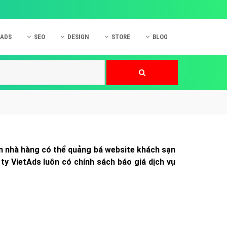
 ADS
SEO
DESIGN
STORE
BLOG
ner
 cáo Mobile
SEO Website
Thiết kế Web
nner
p quảng cáo Instagram
Dịch vụ SEO Website
Thiết kế Website
 cáo Zalo
Hỏi đáp SEO Google
Danh sách Website
 cáo Instagram
Thiết kế Landing Page
cáo Online
Dịch vụ thiết kế Website
n nhà hàng có thể quảng bá website khách sạn
 cáo Skype
Hỏi đáp Website
y VietAds luôn có chính sách báo giá dịch vụ
 cáo TVC
 cáo Cốc Cốc
mềm ứng dụng hay