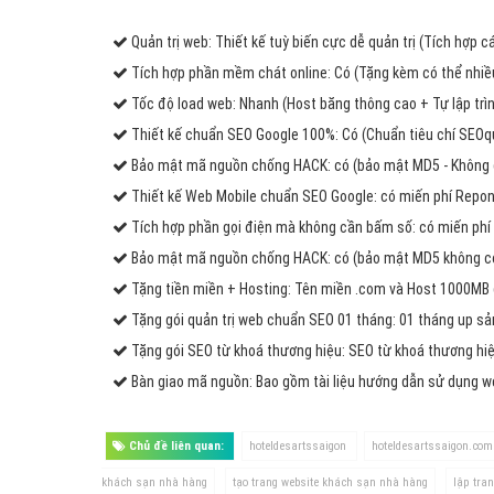
Quản trị web: Thiết kế tuỳ biến cực dễ quản trị (Tích hợp 
Tích hợp phần mềm chát online: Có (Tặng kèm có thể nhiều
Tốc độ load web: Nhanh (Host băng thông cao + Tự lập trìn
Thiết kế chuẩn SEO Google 100%: Có (Chuẩn tiêu chí SEOq
Bảo mật mã nguồn chống HACK: có (bảo mật MD5 - Không 
Thiết kế Web Mobile chuẩn SEO Google: có miến phí Repons
Tích hợp phần gọi điện mà không cần bấm số: có miến phí 
Bảo mật mã nguồn chống HACK: có (bảo mật MD5 không có 
Tặng tiền miền + Hosting: Tên miền .com và Host 1000MB
Tặng gói quản trị web chuẩn SEO 01 tháng: 01 tháng up s
Tặng gói SEO từ khoá thương hiệu: SEO từ khoá thương hiệ
Bàn giao mã nguồn: Bao gồm tài liệu hướng dẫn sử dụng 
Chủ đề liên quan:
hoteldesartssaigon
hoteldesartssaigon.com
khách sạn nhà hàng
tạo trang website khách sạn nhà hàng
lập tra