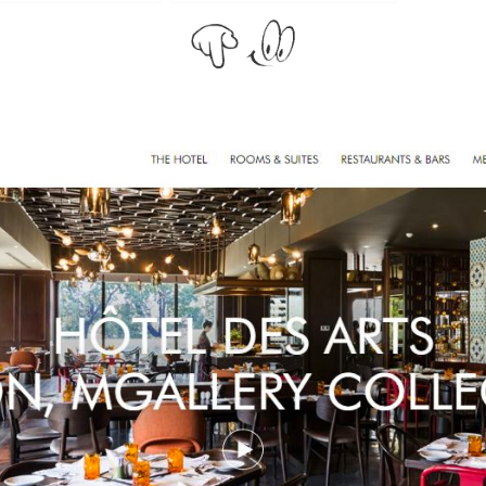
Hỏi đ
Thiết 
Quảng
Quảng
Định n
Nghĩa l
Phần 