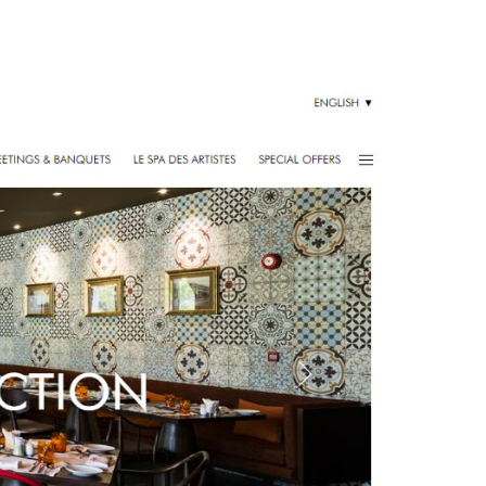
áp quảng cáo Youtube
kế ứng dụng
 cáo Cốc Cốc hiệu quả
 cáo Zalo chuyên nghiệp
ghĩa
à gì
mềm ứng dụng hay