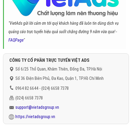
"VietAds gửi lời cảm ơn tới quý khách hàng đã luôn tin dùng dịch vụ
quảng cáo trực tuyến hiệu quả suốt chặng đường 9 năm vừa qua! -
FAQPage
"
CÔNG TY CỔ PHẦN TRỰC TUYẾN VIỆT ADS
Số 6/25 Thổ Quan, Khâm Thiên, Đống Đa, TP.Hà Nội
Số 36 Điện Biên Phủ, Đa Kao, Quận 1, TP.Hồ Chí Minh
0964 82 6644 - (024) 6658 7378
(024) 6658 7378
support@vietadsgroup.vn
https://vietadsgroup.vn