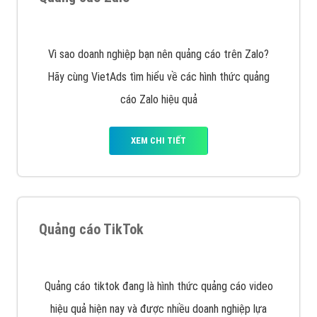
VietAds với đội ngũ chuyên viên tư ấn am hiểu về
chiến dịch quảng cáo Youtube sẽ tư vấn bạn giải pháp
tối ưu, hiệu quả nhất
XEM CHI TIẾT
Thiết kế Website