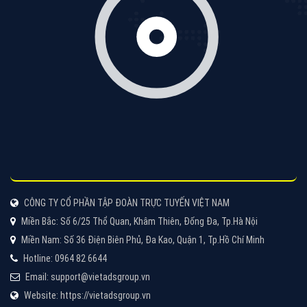
Cốc Cốc là trình duyệt web trực tuyến hiệu quả, hãy
cùng VietAds tìm hiểu về các hình thức quảng cáo
của trình duyệt Cốc Cốc
XEM CHI TIẾT
Quảng cáo Zalo