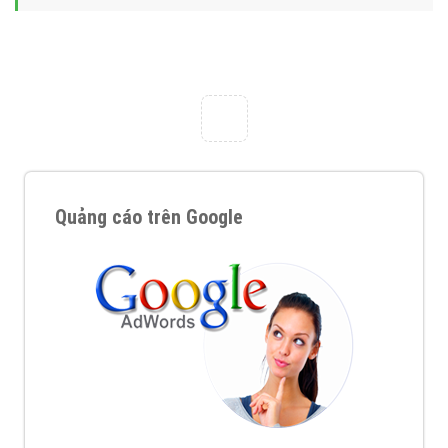
Nếu bạn đang cần quảng cáo, thiết kế web,
phát
triển Website cho doanh nghiệp mình
. Đừng chần
chừ hãy nhấc máy lên và gọi ngay cho chúng tôi theo
Hotline: 0964 82 6644 (24/7) hoặc email:
support@vietadsgroup.vn
để được tư vấn chuyên
sâu về giải pháp marketing hiệu quả cho doanh nghiệp
bạn!