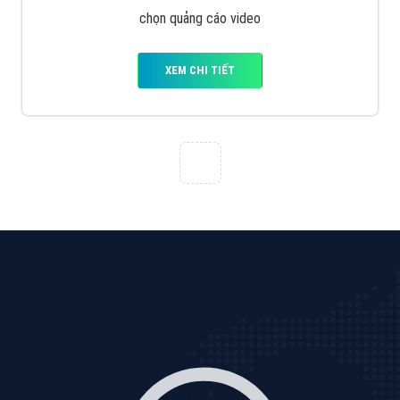
Tìm công ty thiết kế website uy tín, chuyên nghiệp tại
Hà Nội là rất khó cho khách hàng. VietAds xin giới
thiệu công ty thiết kế Viet
XEM CHI TIẾT
Quảng cáo Cốc Cốc