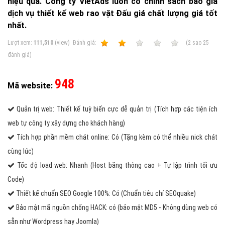
hiệu quả. Công ty VietAds luôn có chính sách báo giá
dịch vụ thiết kế web rao vặt Đấu giá chất lượng giá tốt
nhất.
Lượt xem:
111,510
(view)
Ðánh giá:
1
2
3
4
5
(
2
sao
25
đánh giá)
948
Mã website:
Quản trị web: Thiết kế tuỳ biến cực dễ quản trị (Tích hợp các tiện ích
web tự công ty xây dựng cho khách hàng)
Tích hợp phần mềm chát online: Có (Tặng kèm có thể nhiều nick chát
cùng lúc)
Tốc độ load web: Nhanh (Host băng thông cao + Tự lập trình tối ưu
Code)
Thiết kế chuẩn SEO Google 100%: Có (Chuẩn tiêu chí SEOquake)
Bảo mật mã nguồn chống HACK: có (bảo mật MD5 - Không dùng web có
sẵn như Wordpress hay Joomla)