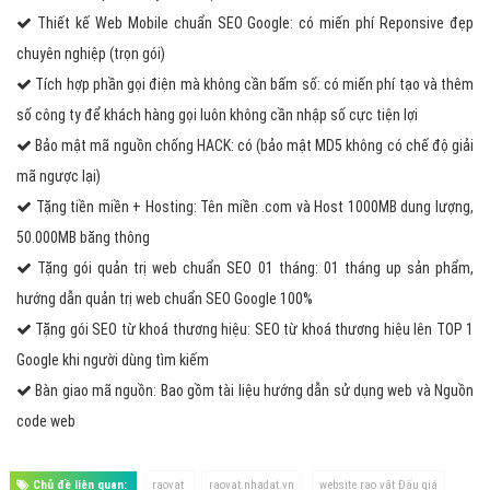
Thiết kế Web Mobile chuẩn SEO Google: có miến phí Reponsive đẹp
chuyên nghiệp (trọn gói)
Tích hợp phần gọi điện mà không cần bấm số: có miến phí tạo và thêm
số công ty để khách hàng gọi luôn không cần nhập số cực tiện lợi
Bảo mật mã nguồn chống HACK: có (bảo mật MD5 không có chế độ giải
mã ngược lại)
Tặng tiền miền + Hosting: Tên miền .com và Host 1000MB dung lượng,
50.000MB băng thông
Tặng gói quản trị web chuẩn SEO 01 tháng: 01 tháng up sản phẩm,
hướng dẫn quản trị web chuẩn SEO Google 100%
Tặng gói SEO từ khoá thương hiệu: SEO từ khoá thương hiệu lên TOP 1
Google khi người dùng tìm kiếm
Bàn giao mã nguồn: Bao gồm tài liệu hướng dẫn sử dụng web và Nguồn
code web
Chủ đề liên quan:
raovat
raovat.nhadat.vn
website rao vặt Đấu giá