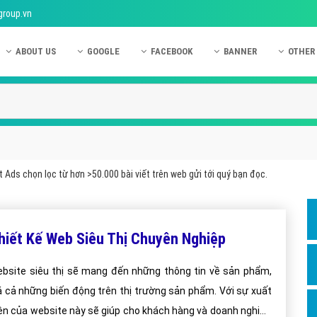
group.vn
ABOUT US
GOOGLE
FACEBOOK
BANNER
OTHER
Giới thiệu công ty Việt Ads
Kinh nghiệm quảng cáo Google
Kinh nghiệm quảng cáo Facebook
Dịch vụ quảng cáo Ban
Quảng
Hướng dẫn thanh toán Việt Ads
Kiến thức quảng cáo Google
Dịch vụ quảng cáo Facebook
Hỏi đáp quảng cáo Ba
Hỏi đá
Chính sách bảo mật Việt Ads
Dịch vụ quảng cáo Google
Kiến thức quảng cáo Facebook
Quảng cáo Banner
Quảng
Chính sách bảo hành & bảo trì Việt Ads
Quảng cáo Google Adwords
Quảng cáo Facebook
Quảng
 Ads chọn lọc từ hơn >50.000 bài viết trên web gửi tới quý bạn đọc.
Liên hệ Việt Ads
Các hình thức quảng cáo Google
Hỏi đáp Facebook
Quảng 
Chính sách đại lý Việt Ads
Hướng dẫn chạy quảng cáo Google
Quảng
hiết Kế Web Siêu Thị Chuyên Nghiệp
Tiện ích mở rộng quảng cáo Google
Quảng
Hỏi đáp Google
Quảng
bsite siêu thị sẽ mang đến những thông tin về sản phẩm,
á cả những biến động trên thị trường sản phẩm. Với sự xuất
Phần 
ện của website này sẽ giúp cho khách hàng và doanh nghiệp