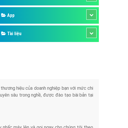
áp quảng cáo Youtube
App
kế ứng dụng
 cáo Cốc Cốc hiệu quả
Tài liệu
 cáo Zalo chuyên nghiệp
ghĩa
à gì
mềm ứng dụng hay
iển thương hiệu của doanh nghiệp bạn với mức chi
chuyên sâu trong nghề, được đào tạo bài bản tại
y nhấc máy lên và gọi ngay cho chúng tôi theo