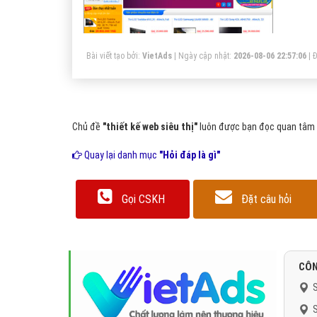
đế
si
Bài viết tạo bởi:
VietAds
| Ngày cập nhật:
2026-08-06 22:57:06
|
Đ
Chủ đề
"thiết kế web siêu thị"
luôn được bạn đọc quan tâm v
Quay lại danh mục
"Hỏi đáp là gì"
Gọi CSKH
Đặt câu hỏi
CÔN
S
S