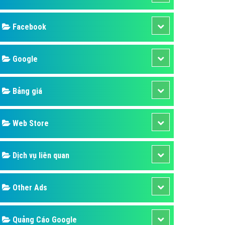
ụ Domain & Hosting
áp phần mềm
Facebook
áp quảng cáo TVC
p quảng cáo mobile
Google
p quảng cáo Online
Bảng giá
áp quảng cáo Skype
p Domain & Hosting
Web Store
p viết bài Marketing
 cáo Youtube
Dịch vụ liên quan
ụ quảng cáo Youtube
ụ quảng cáo Cốc Cốc
Other Ads
ụ quảng cáo Tiktok
ụ quảng cáo Zalo
Quảng Cáo Google