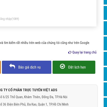
Dịch v
n gần nhau hơn. Các chức năng của dịch vụ thiết kế web
Hỏi đ
êu thị:
Hỏi đ
ăng nhập
(1089)
Hỏi đá
Hỏi đá
à tìm kiếm rất nhiều trên web của chúng tôi cũng như trên Google.
Hỏi đ
Hỏi đá
Quay lại trang chủ
Hỏi đá
Báo giá dịch vụ
Đặt lịch hẹn
Quảng
Dịch v
Dịch v
G TY CỔ PHẦN TRỰC TUYẾN VIỆT ADS
Dịch v
ố 6/25 Thổ Quan, Khâm Thiên, Đống Đa, TP.Hà Nội
Dịch v
ố 36 Điện Biên Phủ, Đa Kao, Quận 1, TP.Hồ Chí Minh