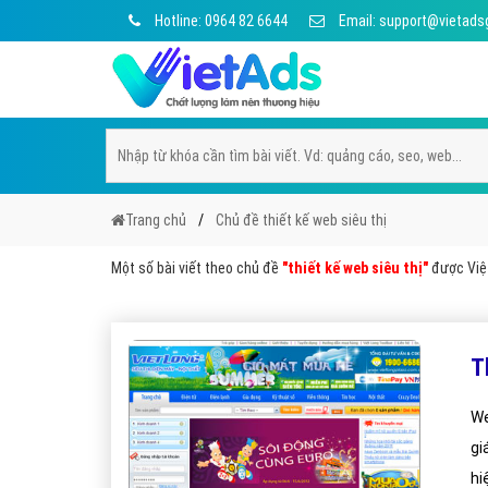
Hotline: 0964 82 6644
Email: support@vietads
Trang chủ
Chủ đề thiết kế web siêu thị
Một số bài viết theo chủ đề
"thiết kế web siêu thị"
được Việt
T
We
gi
hi