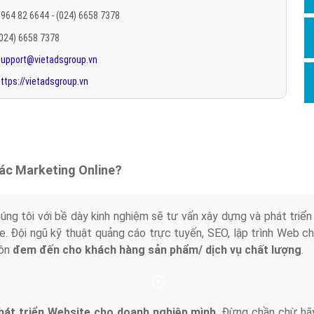
Hỏi đ
964 82 6644 - (024) 6658 7378
(024) 6658 7378
Thiết 
support@vietadsgroup.vn
Quảng
ttps://vietadsgroup.vn
Quảng
Định n
Nghĩa l
Phần 
tác Marketing Online?
húng tôi với bề dày kinh nghiệm sẽ tư vấn xây dựng và phát tr
line. Đội ngũ kỹ thuật quảng cáo trực tuyến, SEO, lập trình Web 
uôn
đem đến cho khách hàng sản phẩm/ dịch vụ chất lượng
.
hát triển Website cho doanh nghiệp mình
. Đừng chần chừ hã