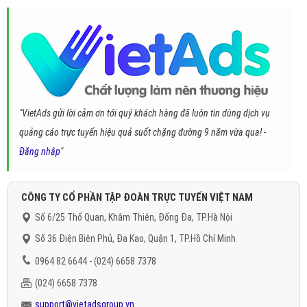
"VietAds gửi lời cảm ơn tới quý khách hàng đã luôn tin dùng dịch vụ
quảng cáo trực tuyến hiệu quả suốt chặng đường 9 năm vừa qua! -
Đăng nhập
"
CÔNG TY CỔ PHẦN TẬP ĐOÀN TRỰC TUYẾN VIỆT NAM
Số 6/25 Thổ Quan, Khâm Thiên, Đống Đa, TP.Hà Nội
Số 36 Điện Biên Phủ, Đa Kao, Quận 1, TP.Hồ Chí Minh
0964 82 6644 - (024) 6658 7378
(024) 6658 7378
support@vietadsgroup.vn