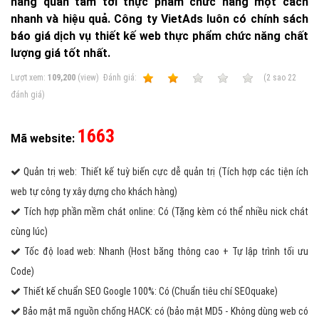
hàng quan tâm tới thực phẩm chức năng một cách
nhanh và hiệu quả. Công ty VietAds luôn có chính sách
báo giá dịch vụ thiết kế web thực phẩm chức năng chất
lượng giá tốt nhất.
Lượt xem:
109,200
(view)
Ðánh giá:
1
2
3
4
5
(
2
sao
22
đánh giá)
1663
Mã website:
Quản trị web: Thiết kế tuỳ biến cực dễ quản trị (Tích hợp các tiện ích
web tự công ty xây dựng cho khách hàng)
Tích hợp phần mềm chát online: Có (Tặng kèm có thể nhiều nick chát
cùng lúc)
Tốc độ load web: Nhanh (Host băng thông cao + Tự lập trình tối ưu
Code)
Thiết kế chuẩn SEO Google 100%: Có (Chuẩn tiêu chí SEOquake)
Bảo mật mã nguồn chống HACK: có (bảo mật MD5 - Không dùng web có