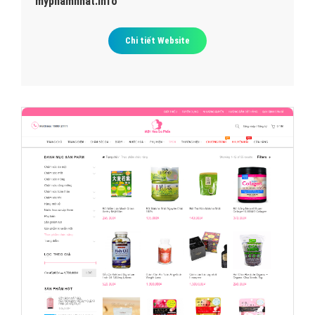
myphamnhat.info
Chi tiết Website