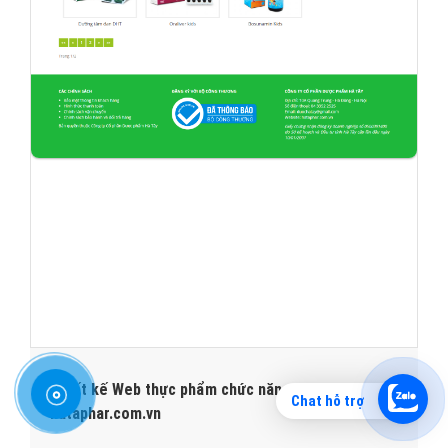
Thiết kế Web thực phẩm chức năng
Chat hỗ trợ
hataphar.com.vn