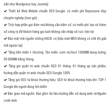
sẵn như Wordpress hay Joomla)
Thiết kế Web Mobile chuẩn SEO Google: có miến phí Reponsive đẹp
chuyên nghiệp (trọn gói)
Tích hợp phần gọi điện mà không cần bấm số: có miến phí tạo và thêm
số công ty để khách hàng gọi luôn không cần nhập số cực tiện lợi
Bảo mật mã nguồn chống HACK: có (bảo mật MD5 không có chế độ giải
mã ngược lại)
Tặng tiền miền + Hosting: Tên miền .com và Host 1000MB dung lượng,
50.000MB băng thông
Tặng gói quản trị web chuẩn SEO 01 tháng: 01 tháng up sản phẩm,
hướng dẫn quản trị web chuẩn SEO Google 100%
Tặng gói SEO từ khoá thương hiệu: SEO từ khoá thương hiệu lên TOP 1
Google khi người dùng tìm kiếm
Bàn giao mã nguồn: Bao gồm tài liệu hướng dẫn sử dụng web và Nguồn
code web