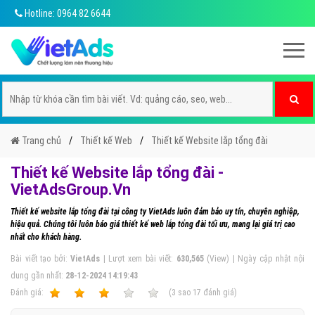
Hotline: 0964 82 6644
Trang chủ
Thiết kế Web
Thiết kế Website lắp tổng đài
Thiết kế Website lắp tổng đài -
VietAdsGroup.Vn
Thiết kế website lắp tổng đài tại công ty VietAds luôn đảm bảo uy tín, chuyên nghiệp,
hiệu quả. Chúng tôi luôn báo giá thiết kế web lắp tổng đài tối ưu, mang lại giá trị cao
nhất cho khách hàng.
Bài viết tạo bởi:
VietAds
| Lượt xem bài viết:
630,565
(View) | Ngày cập nhật nội
dung gần nhất:
28-12-2024 14:19:43
Ðánh giá:
1
2
3
4
5
(
3
sao
17
đánh giá)