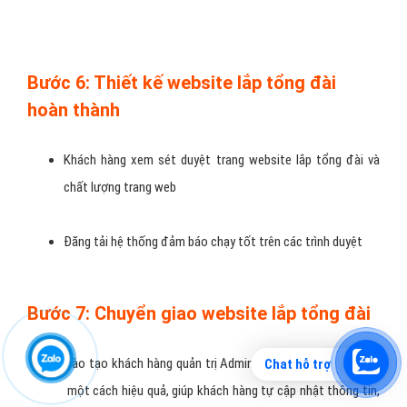
Bước 6: Thiết kế website lắp tổng đài
hoàn thành
Khách hàng xem sét duyệt trang website lắp tổng đài và
chất lượng trang web
Đăng tải hệ thống đảm báo chạy tốt trên các trình duyệt
Bước 7: Chuyển giao website lắp tổng đài
Đào tạo khách hàng quản trị Admin
website lắp tổng đài
Chat hỗ trợ
một cách hiệu quả, giúp khách hàng tự cập nhật thông tin,