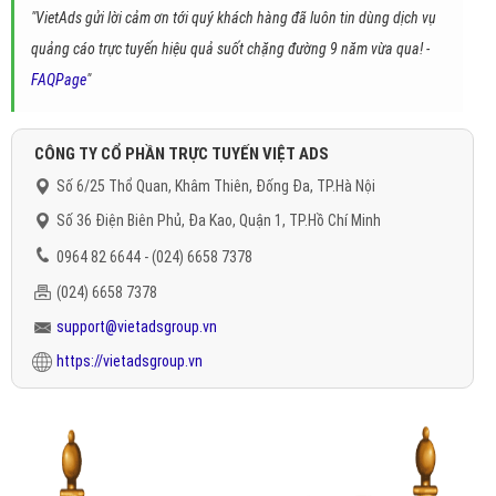
"VietAds gửi lời cảm ơn tới quý khách hàng đã luôn tin dùng dịch vụ
quảng cáo trực tuyến hiệu quả suốt chặng đường 9 năm vừa qua! -
FAQPage
"
CÔNG TY CỔ PHẦN TRỰC TUYẾN VIỆT ADS
Số 6/25 Thổ Quan, Khâm Thiên, Đống Đa, TP.Hà Nội
Số 36 Điện Biên Phủ, Đa Kao, Quận 1, TP.Hồ Chí Minh
0964 82 6644 - (024) 6658 7378
(024) 6658 7378
support@vietadsgroup.vn
https://vietadsgroup.vn