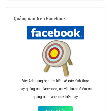
Quảng cáo trên Google
Google Ads là hình thức quảng cáo của Google được
tài trợ có chữ Ad gồm 4 ví trí trên cùng và 3 vị trí
dưới cùng
XEM CHI TIẾT