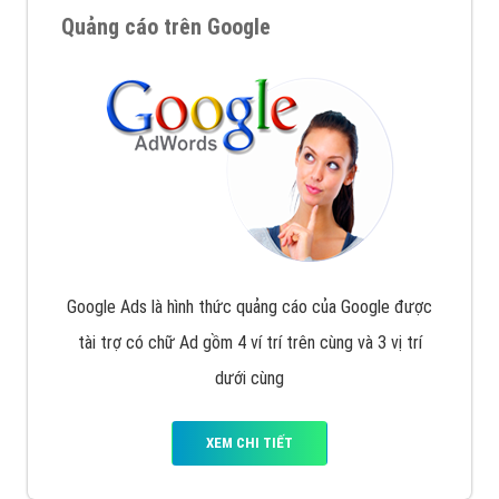
Nếu bạn đang cần quảng cáo, thiết kế web,
phát
triển Website cho doanh nghiệp mình
. Đừng chần
chừ hãy nhấc máy lên và gọi ngay cho chúng tôi theo
Hotline: 0964 82 6644 (24/7) hoặc email:
support@vietadsgroup.vn
để được tư vấn chuyên
sâu về giải pháp marketing hiệu quả cho doanh nghiệp
bạn!