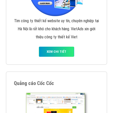
VietAds với đội ngũ chuyên viên tư ấn am hiểu về
chiến dịch quảng cáo Youtube sẽ tư vấn bạn giải pháp
tối ưu, hiệu quả nhất
XEM CHI TIẾT
Thiết kế Website