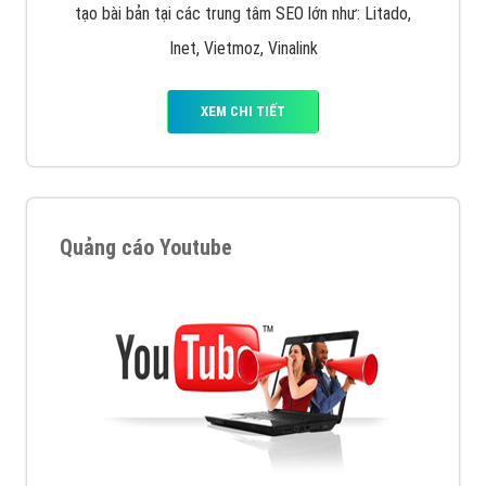
XEM CHI TIẾT
Công ty SEO Website
VietAds với đội ngũ SEOer giàu kinh nghiệm được đào