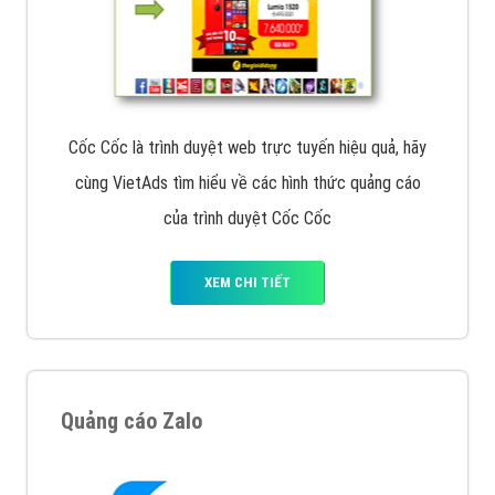
Tìm công ty thiết kế website uy tín, chuyên nghiệp tại
Hà Nội là rất khó cho khách hàng. VietAds xin giới
thiệu công ty thiết kế Viet
XEM CHI TIẾT
Quảng cáo Cốc Cốc