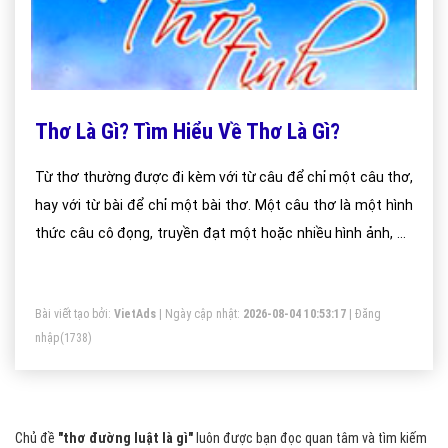
Thơ Là Gì? Tìm Hiểu Về Thơ Là Gì?
Từ thơ thường được đi kèm với từ câu để chỉ một câu thơ,
hay với từ bài để chỉ một bài thơ. Một câu thơ là một hình
thức câu cô đọng, truyền đạt một hoặc nhiều hình ảnh, có
ý nghĩa cho người đọc, và hoàn chỉnh trong cấu trúc ngữ
pháp. Một câu thơ có thể đứng nguyên một mình.
Bài viết tạo bởi:
VietAds
| Ngày cập nhật:
2026-08-04 10:53:17
|
Đăng
nhập
(1738)
Chủ đề
"thơ đường luật là gì"
luôn được bạn đọc quan tâm và tìm kiếm