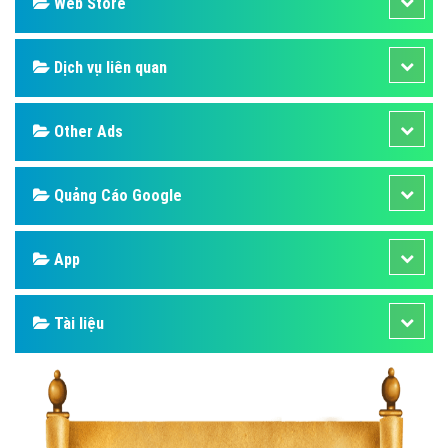
Design
SEO
Banner
Facebook
Google
Bảng giá
Web Store