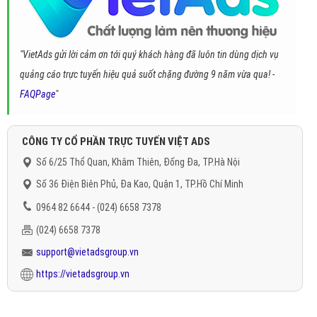
"VietAds gửi lời cảm ơn tới quý khách hàng đã luôn tin dùng dịch vụ
quảng cáo trực tuyến hiệu quả suốt chặng đường 9 năm vừa qua! -
FAQPage
"
CÔNG TY CỔ PHẦN TRỰC TUYẾN VIỆT ADS
Số 6/25 Thổ Quan, Khâm Thiên, Đống Đa, TP.Hà Nội
Số 36 Điện Biên Phủ, Đa Kao, Quận 1, TP.Hồ Chí Minh
0964 82 6644 - (024) 6658 7378
(024) 6658 7378
support@vietadsgroup.vn
https://vietadsgroup.vn