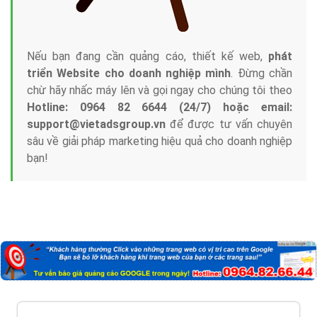
với bề dày kinh nghiệm sẽ tư vấn xây dựng và phát
triển thương hiệu của doanh nghiệp bạn với mức chi
phí mà bạn có thể đầu tư cho marketing online. Đội
ngũ kỹ thuật quảng cáo trực tuyến, SEO, lập trình
Web chuyên sâu trong nghề, được đào tạo bài bản tại
trung tâm marketing online uy tín hàng năm, luôn
đem
đến cho khách hàng sản phẩm/ dịch vụ chất
lượng
.