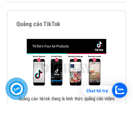
Vì sao doanh nghiệp bạn nên quảng cáo trên Zalo?
Hãy cùng VietAds tìm hiểu về các hình thức quảng
cáo Zalo hiệu quả
XEM CHI TIẾT
Chat hỗ trợ
Quảng cáo TikTok