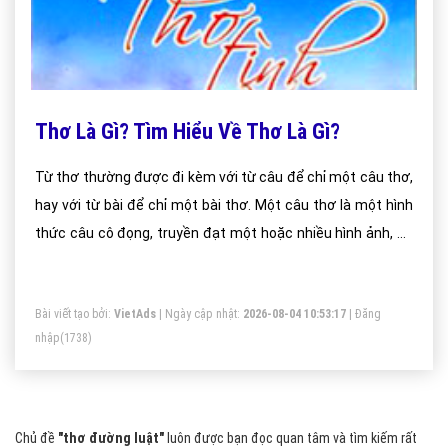
Thơ Là Gì? Tìm Hiểu Về Thơ Là Gì?
Từ thơ thường được đi kèm với từ câu để chỉ một câu thơ,
hay với từ bài để chỉ một bài thơ. Một câu thơ là một hình
thức câu cô đọng, truyền đạt một hoặc nhiều hình ảnh, có
ý nghĩa cho người đọc, và hoàn chỉnh trong cấu trúc ngữ
pháp. Một câu thơ có thể đứng nguyên một mình.
Bài viết tạo bởi:
VietAds
| Ngày cập nhật:
2026-08-04 10:53:17
|
Đăng
nhập
(1738)
Chủ đề
"thơ đường luật"
luôn được bạn đọc quan tâm và tìm kiếm rất