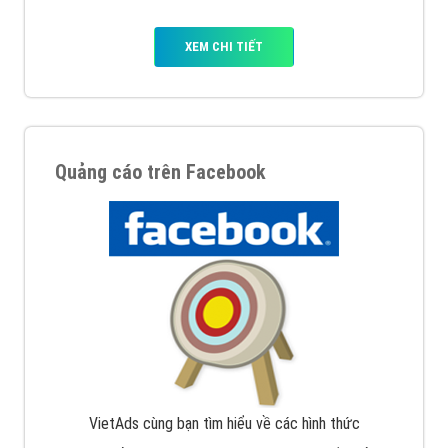
Quảng cáo trên Google
Google Ads là hình thức quảng cáo của Google được
tài trợ có chữ Ad gồm 4 ví trí trên cùng và 3 vị trí
dưới cùng
XEM CHI TIẾT