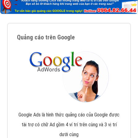
Nếu bạn đang cần quảng cáo, thiết kế web,
phát
triển Website cho doanh nghiệp mình
. Đừng chần
chừ hãy nhấc máy lên và gọi ngay cho chúng tôi theo
Hotline: 0964 82 6644 (24/7) hoặc email:
support@vietadsgroup.vn
để được tư vấn chuyên
sâu về giải pháp marketing hiệu quả cho doanh nghiệp
bạn!