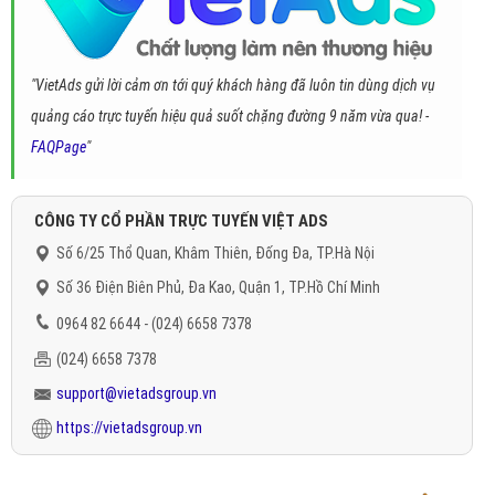
"VietAds gửi lời cảm ơn tới quý khách hàng đã luôn tin dùng dịch vụ
quảng cáo trực tuyến hiệu quả suốt chặng đường 9 năm vừa qua! -
FAQPage
"
CÔNG TY CỔ PHẦN TRỰC TUYẾN VIỆT ADS
Số 6/25 Thổ Quan, Khâm Thiên, Đống Đa, TP.Hà Nội
Số 36 Điện Biên Phủ, Đa Kao, Quận 1, TP.Hồ Chí Minh
0964 82 6644 - (024) 6658 7378
(024) 6658 7378
support@vietadsgroup.vn
https://vietadsgroup.vn