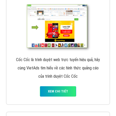
Tìm công ty thiết kế website uy tín, chuyên nghiệp tại
Hà Nội là rất khó cho khách hàng. VietAds xin giới
thiệu công ty thiết kế Viet
XEM CHI TIẾT
Quảng cáo Cốc Cốc