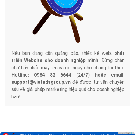
với bề dày kinh nghiệm sẽ tư vấn xây dựng và phát
triển thương hiệu của doanh nghiệp bạn với mức chi
phí mà bạn có thể đầu tư cho marketing online. Đội
ngũ kỹ thuật quảng cáo trực tuyến, SEO, lập trình
Web chuyên sâu trong nghề, được đào tạo bài bản tại
trung tâm marketing online uy tín hàng năm, luôn
đem
đến cho khách hàng sản phẩm/ dịch vụ chất
lượng
.