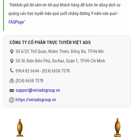
"VietAds gửi lời cảm ơn tới quý khách hàng đã luôn tin dùng dịch vụ
quảng cáo trực tuyến hiệu quả suốt chặng đường 9 năm vừa qua! -
FAQPage
"
CÔNG TY CỔ PHẦN TRỰC TUYẾN VIỆT ADS
Số 6/25 Thổ Quan, Khâm Thiên, Đống Đa, TP.Hà Nội
Số 36 Điện Biên Phủ, Đa Kao, Quận 1, TP.Hồ Chí Minh
0964 82 6644 - (024) 6658 7378
(024) 6658 7378
support@vietadsgroup.vn
https://vietadsgroup.vn