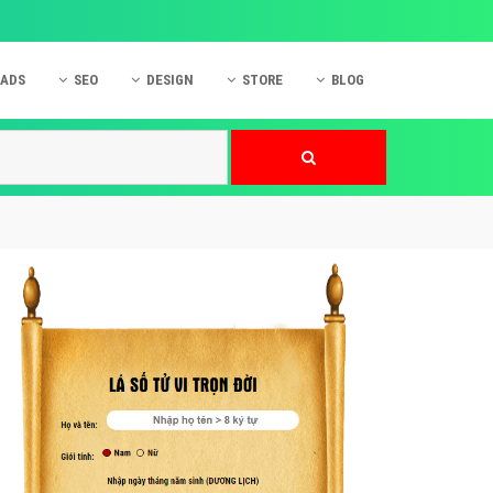
 ADS
SEO
DESIGN
STORE
BLOG
ner
 cáo Mobile
SEO Website
Thiết kế Web
nner
p quảng cáo Instagram
Dịch vụ SEO Website
Thiết kế Website
 cáo Zalo
Hỏi đáp SEO Google
Danh sách Website
 cáo Instagram
Thiết kế Landing Page
cáo Online
Dịch vụ thiết kế Website
 cáo Skype
Hỏi đáp Website
 cáo TVC
 cáo Cốc Cốc
mềm ứng dụng hay