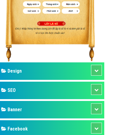
ụ Domain & Hosting
áp phần mềm
áp quảng cáo TVC
p quảng cáo mobile
p quảng cáo Online
áp quảng cáo Skype
p Domain & Hosting
Design
p viết bài Marketing
 cáo Youtube
SEO
ụ quảng cáo Youtube
ụ quảng cáo Cốc Cốc
Banner
ụ quảng cáo Tiktok
Facebook
ụ quảng cáo Zalo