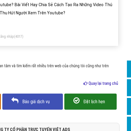
Dịch v
utube? Bài Viết Hay Chia Sẻ Cách Tạo Ra Những Video Thú
Hỏi đ
 Thu Hút Người Xem Trên Youtube?
Hỏi đ
Hỏi đá
ăng nhập
(4017)
Hỏi đá
Hỏi đ
Hỏi đá
n tâm và tìm kiếm rất nhiều trên web của chúng tôi cũng như trên
Hỏi đá
Quay lại trang chủ
Quảng
Dịch v
Báo giá dịch vụ
Đặt lịch hẹn
Dịch v
Dịch v
Dịch v
G TY CỔ PHẦN TRỰC TUYẾN VIỆT ADS