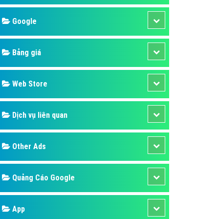
áp quảng cáo Youtube
Google
kế ứng dụng
 cáo Cốc Cốc hiệu quả
Bảng giá
 cáo Zalo chuyên nghiệp
ghĩa
Web Store
à gì
Dịch vụ liên quan
mềm ứng dụng hay
Other Ads
Quảng Cáo Google
App