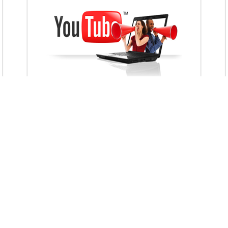
VietAds với đội ngũ chuyên viên tư ấn am
hiểu về chiến dịch quảng cáo Youtube sẽ tư
vấn bạn giải pháp tối ưu, hiệu quả nhất
XEM CHI TIẾT