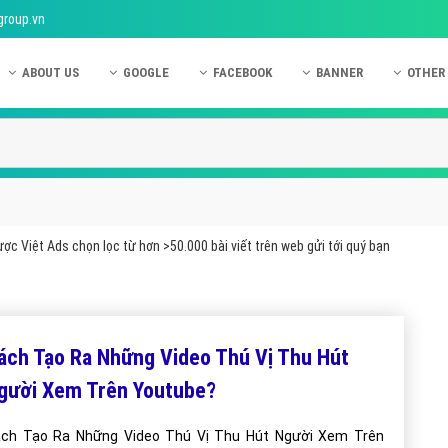
group.vn
ABOUT US
GOOGLE
FACEBOOK
BANNER
OTHER
Giới thiệu công ty Việt Ads
Kinh nghiệm quảng cáo Google
Kinh nghiệm quảng cáo Facebook
Dịch vụ quảng cáo Ban
Quảng
Hướng dẫn thanh toán Việt Ads
Kiến thức quảng cáo Google
Dịch vụ quảng cáo Facebook
Hỏi đáp quảng cáo Ba
Hỏi đá
Chính sách bảo mật Việt Ads
Dịch vụ quảng cáo Google
Kiến thức quảng cáo Facebook
Quảng cáo Banner
Quảng
Chính sách bảo hành & bảo trì Việt Ads
Quảng cáo Google Adwords
Quảng cáo Facebook
Quảng
ợc Việt Ads chọn lọc từ hơn >50.000 bài viết trên web gửi tới quý bạn
Liên hệ Việt Ads
Các hình thức quảng cáo Google
Hỏi đáp Facebook
Quảng 
Chính sách đại lý Việt Ads
Hướng dẫn chạy quảng cáo Google
Quảng
Tiện ích mở rộng quảng cáo Google
Quảng
ách Tạo Ra Những Video Thú Vị Thu Hút
Hỏi đáp Google
Quảng
gười Xem Trên Youtube?
Phần 
ch Tạo Ra Những Video Thú Vị Thu Hút Người Xem Trên