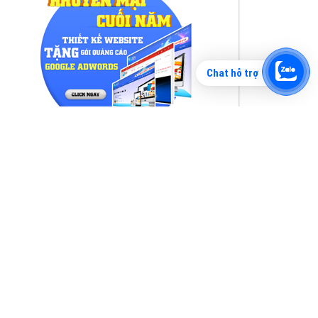
Chat hỗ trợ
Tìm công ty thiết kế website uy tín, chuyên
nghiệp tại Hà Nội là rất khó cho khách hàng.
VietAds xin giới thiệu công ty thiết kế Viet
XEM CHI TIẾT