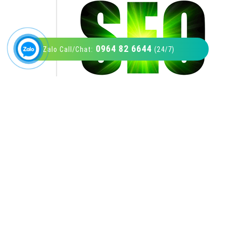
0964 82 6644
Zalo Call/Chat:
(24/7)
VietAds với đội ngũ SEOer giàu kinh nghiệm
được đào tạo bài bản tại các trung tâm SEO
lớn như: Litado, Inet, Vietmoz, Vinalink
XEM CHI TIẾT