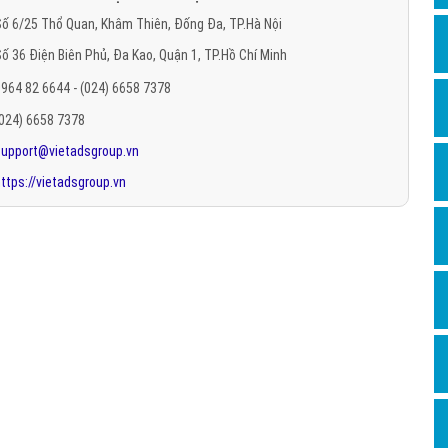
Hỏi đ
ố 6/25 Thổ Quan, Khâm Thiên, Đống Đa, TP.Hà Nội
ố 36 Điện Biên Phủ, Đa Kao, Quận 1, TP.Hồ Chí Minh
Thiết 
964 82 6644 - (024) 6658 7378
Quảng
(024) 6658 7378
Quảng
support@vietadsgroup.vn
Định n
ttps://vietadsgroup.vn
Nghĩa l
Phần 