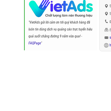
S
S
0
"VietAds gửi lời cảm ơn tới quý khách hàng đã
luôn tin dùng dịch vụ quảng cáo trực tuyến hiệu
quả suốt chặng đường 9 năm vừa qua! -
FAQPage
"
h