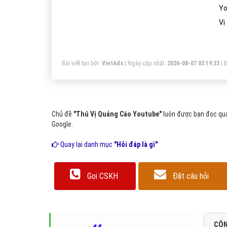
Yo
Vị
Bài viết tạo bởi:
VietAds
| Ngày cập nhật:
2026-08-07 03:19:33
|
Đ
Chủ đề
"Thú Vị Quảng Cáo Youtube"
luôn được bạn đọc qua
Google.
Quay lại danh mục
"Hỏi đáp là gì"
Gọi CSKH
Đặt câu hỏi
CÔN