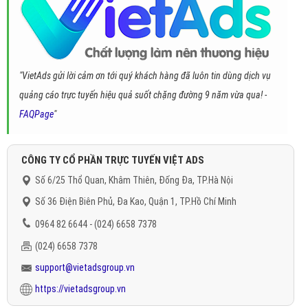
"VietAds gửi lời cảm ơn tới quý khách hàng đã luôn tin dùng dịch vụ
quảng cáo trực tuyến hiệu quả suốt chặng đường 9 năm vừa qua! -
FAQPage
"
CÔNG TY CỔ PHẦN TRỰC TUYẾN VIỆT ADS
Số 6/25 Thổ Quan, Khâm Thiên, Đống Đa, TP.Hà Nội
Số 36 Điện Biên Phủ, Đa Kao, Quận 1, TP.Hồ Chí Minh
0964 82 6644 - (024) 6658 7378
(024) 6658 7378
support@vietadsgroup.vn
https://vietadsgroup.vn