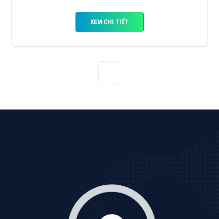
VietAds với đội ngũ SEOer giàu kinh nghiệm được đào
tạo bài bản tại các trung tâm SEO lớn như: Litado,
Inet, Vietmoz, Vinalink
XEM CHI TIẾT
Quảng cáo Youtube