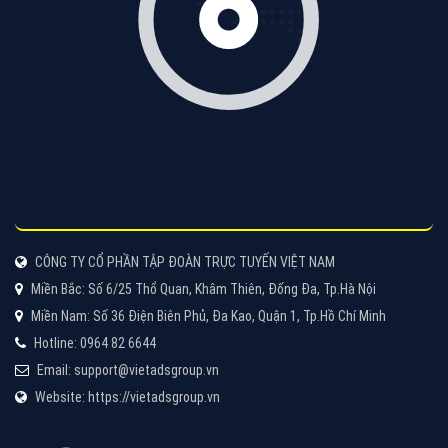
VietAds với đội ngũ chuyên viên tư ấn am hiểu về
chiến dịch quảng cáo Youtube sẽ tư vấn bạn giải pháp
tối ưu, hiệu quả nhất
XEM CHI TIẾT
Thiết kế Website