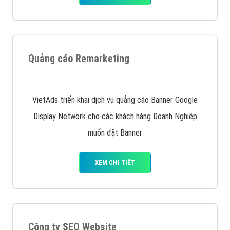
Nếu bạn đang cần quảng cáo, thiết kế web,
phát
triển Website cho doanh nghiệp mình
. Đừng chần
chừ hãy nhấc máy lên và gọi ngay cho chúng tôi theo
Hotline: 0964 82 6644 (24/7) hoặc email:
support@vietadsgroup.vn
để được tư vấn chuyên
sâu về giải pháp marketing hiệu quả cho doanh nghiệp
bạn!