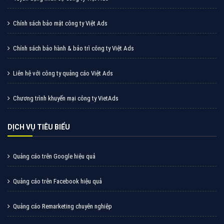
Cốc Cốc là trình duyệt web trực tuyến hiệu quả, hãy
cùng VietAds tìm hiểu về các hình thức quảng cáo
của trình duyệt Cốc Cốc
XEM CHI TIẾT
Quảng cáo Zalo