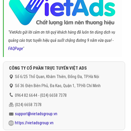
"VietAds gửi lời cảm ơn tới quý khách hàng đã luôn tin dùng dịch vụ
quảng cáo trực tuyến hiệu quả suốt chặng đường 9 năm vừa qua! -
FAQPage
"
CÔNG TY CỔ PHẦN TRỰC TUYẾN VIỆT ADS
Số 6/25 Thổ Quan, Khâm Thiên, Đống Đa, TP.Hà Nội
Số 36 Điện Biên Phủ, Đa Kao, Quận 1, TP.Hồ Chí Minh
0964 82 6644 - (024) 6658 7378
(024) 6658 7378
support@vietadsgroup.vn
https://vietadsgroup.vn