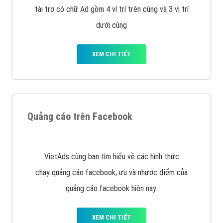
Công ty Việt Ads thành lập từ năm 2013
, chúng tôi
với bề dày kinh nghiệm sẽ tư vấn xây dựng và phát
triển thương hiệu của doanh nghiệp bạn với mức chi
phí mà bạn có thể đầu tư cho marketing online. Đội
ngũ kỹ thuật quảng cáo trực tuyến, SEO, lập trình
Web chuyên sâu trong nghề, được đào tạo bài bản tại
trung tâm marketing online uy tín hàng năm, luôn
đem
đến cho khách hàng sản phẩm/ dịch vụ chất
lượng
.