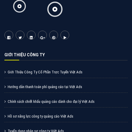
Tìm công ty thiết kế website uy tín, chuyên nghiệp tại
Hà Nội là rất khó cho khách hàng. VietAds xin giới
thiệu công ty thiết kế Viet
XEM CHI TIẾT
Quảng cáo Cốc Cốc