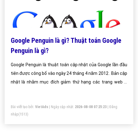
Google Penguin là gì? Thuật toán Google
Penguin là gì?
Google Penguin là thuật toán cập nhật của Google lần đầu
tiên được công bố vào ngày 24 tháng 4 năm 2012 . Bản cập
nhật là nhằm mục đích giảm thứ hạng các trang web vi
phạm quy định quản trị website của google (Google’s
Webmaster Guidelines)
Bài viết tạo bởi:
VietAds
| Ngày cập nhật:
2026-08-08 07:25:23
|
Đăng
nhập
(1513)