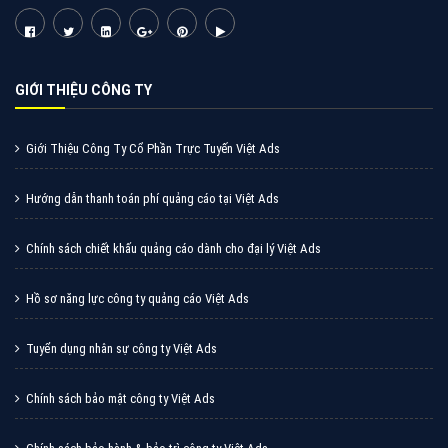
Cốc Cốc là trình duyệt web trực tuyến hiệu quả, hãy
cùng VietAds tìm hiểu về các hình thức quảng cáo
của trình duyệt Cốc Cốc
XEM CHI TIẾT
Quảng cáo Zalo