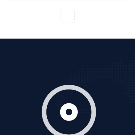
VietAds với đội ngũ chuyên viên tư ấn am hiểu về
chiến dịch quảng cáo Youtube sẽ tư vấn bạn giải pháp
tối ưu, hiệu quả nhất
XEM CHI TIẾT
Thiết kế Website