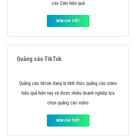
VietAds với đội ngũ SEOer giàu kinh nghiệm được đào
tạo bài bản tại các trung tâm SEO lớn như: Litado,
Inet, Vietmoz, Vinalink
XEM CHI TIẾT
Quảng cáo Youtube