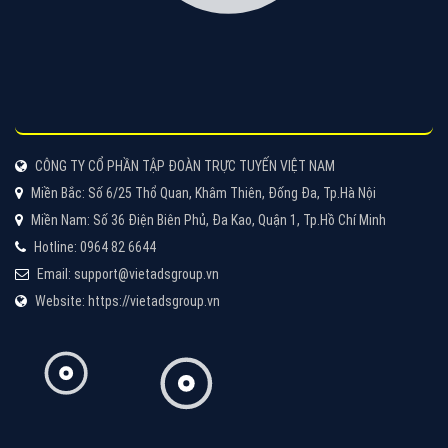
Tìm công ty thiết kế website uy tín, chuyên nghiệp tại
Hà Nội là rất khó cho khách hàng. VietAds xin giới
thiệu công ty thiết kế Viet
XEM CHI TIẾT
Quảng cáo Cốc Cốc