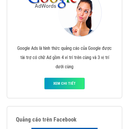
Công ty Việt Ads thành lập từ năm 2013
, chúng tôi
với bề dày kinh nghiệm sẽ tư vấn xây dựng và phát
triển thương hiệu của doanh nghiệp bạn với mức chi
phí mà bạn có thể đầu tư cho marketing online. Đội
ngũ kỹ thuật quảng cáo trực tuyến, SEO, lập trình
Web chuyên sâu trong nghề, được đào tạo bài bản tại
trung tâm marketing online uy tín hàng năm, luôn
đem
đến cho khách hàng sản phẩm/ dịch vụ chất
lượng
.