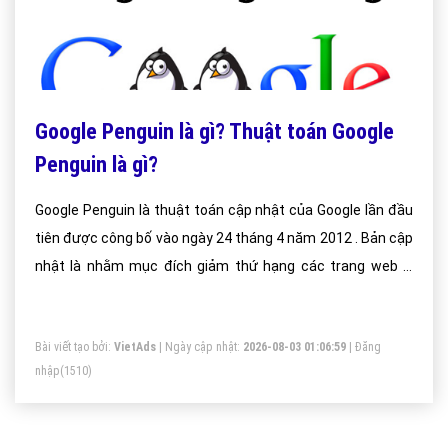
Google Penguin là gì? Thuật toán Google
Penguin là gì?
Google Penguin là thuật toán cập nhật của Google lần đầu
tiên được công bố vào ngày 24 tháng 4 năm 2012 . Bản cập
nhật là nhằm mục đích giảm thứ hạng các trang web vi
phạm quy định quản trị website của google (Google’s
Webmaster Guidelines)
Bài viết tạo bởi:
VietAds
| Ngày cập nhật:
2026-08-03 01:06:59
|
Đăng
nhập
(1510)