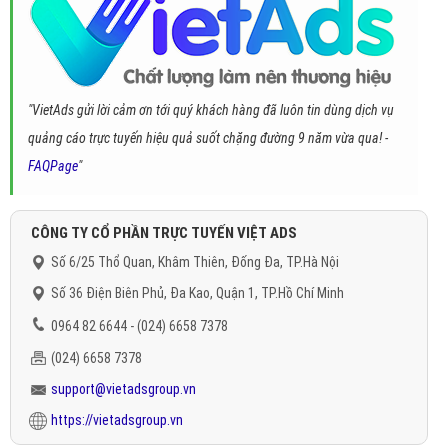
"VietAds gửi lời cảm ơn tới quý khách hàng đã luôn tin dùng dịch vụ
quảng cáo trực tuyến hiệu quả suốt chặng đường 9 năm vừa qua! -
FAQPage
"
CÔNG TY CỔ PHẦN TRỰC TUYẾN VIỆT ADS
Số 6/25 Thổ Quan, Khâm Thiên, Đống Đa, TP.Hà Nội
Số 36 Điện Biên Phủ, Đa Kao, Quận 1, TP.Hồ Chí Minh
0964 82 6644 - (024) 6658 7378
(024) 6658 7378
support@vietadsgroup.vn
https://vietadsgroup.vn