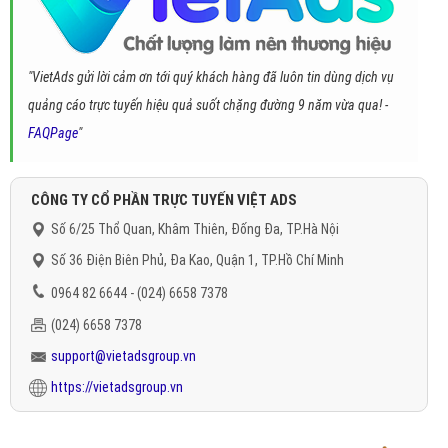
"VietAds gửi lời cảm ơn tới quý khách hàng đã luôn tin dùng dịch vụ
quảng cáo trực tuyến hiệu quả suốt chặng đường 9 năm vừa qua! -
FAQPage
"
CÔNG TY CỔ PHẦN TRỰC TUYẾN VIỆT ADS
Số 6/25 Thổ Quan, Khâm Thiên, Đống Đa, TP.Hà Nội
Số 36 Điện Biên Phủ, Đa Kao, Quận 1, TP.Hồ Chí Minh
0964 82 6644 - (024) 6658 7378
(024) 6658 7378
support@vietadsgroup.vn
https://vietadsgroup.vn