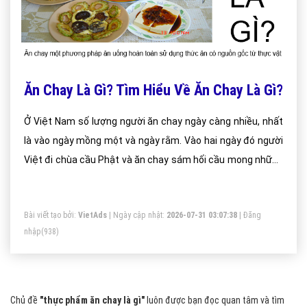
Ăn Chay Là Gì? Tìm Hiểu Về Ăn Chay Là Gì?
Ở Việt Nam số lượng người ăn chay ngày càng nhiều, nhất
là vào ngày mồng một và ngày rằm. Vào hai ngày đó người
Việt đi chùa cầu Phật và ăn chay sám hối cầu mong những
điều tốt lành nhất đối với gia đình. Có rất nhiều trường phái
ăn chay khác nhau nhưng tựu chung lại thì đó đều xuất
Bài viết tạo bởi:
VietAds
| Ngày cập nhật:
2026-07-31 03:07:38
|
Đăng
phát từ tấm lòng nhân hậu, từ -bi-hỉ-xả của con người.
nhập
(938)
Chủ đề
"thực phẩm ăn chay là gì"
luôn được bạn đọc quan tâm và tìm