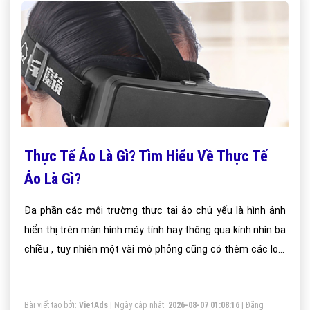
Thực Tế Ảo Là Gì? Tìm Hiểu Về Thực Tế
Ảo Là Gì?
Đa phần các môi trường thực tại ảo chủ yếu là hình ảnh
hiển thị trên màn hình máy tính hay thông qua kính nhìn ba
chiều , tuy nhiên một vài mô phỏng cũng có thêm các loại
giác quan khác khác như âm thanh hay xúc giác.
Bài viết tạo bởi:
VietAds
| Ngày cập nhật:
2026-08-07 01:08:16
|
Đăng