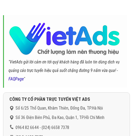
"VietAds gửi lời cảm ơn tới quý khách hàng đã luôn tin dùng dịch vụ
quảng cáo trực tuyến hiệu quả suốt chặng đường 9 năm vừa qua! -
FAQPage
"
CÔNG TY CỔ PHẦN TRỰC TUYẾN VIỆT ADS
Số 6/25 Thổ Quan, Khâm Thiên, Đống Đa, TP.Hà Nội
Số 36 Điện Biên Phủ, Đa Kao, Quận 1, TP.Hồ Chí Minh
0964 82 6644 - (024) 6658 7378