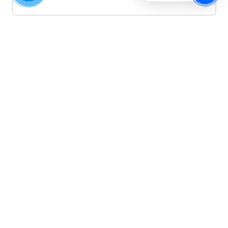
Quảng cáo TikTok
Quảng cáo tiktok đang là hình thức quảng cáo video
hiệu quả hiện nay và được nhiều doanh nghiệp lựa
chọn quảng cáo video