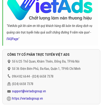
"VietAds gửi lời cảm ơn tới quý khách hàng đã luôn tin dùng dịch vụ
quảng cáo trực tuyến hiệu quả suốt chặng đường 9 năm vừa qua! -
FAQPage
"
CÔNG TY CỔ PHẦN TRỰC TUYẾN VIỆT ADS
Số 6/25 Thổ Quan, Khâm Thiên, Đống Đa, TP.Hà Nội
Số 36 Điện Biên Phủ, Đa Kao, Quận 1, TP.Hồ Chí Minh
0964 82 6644 - (024) 6658 7378
(024) 6658 7378
support@vietadsgroup.vn
https://vietadsgroup.vn