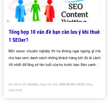
Tổng hợp 10 vấn đề bạn cần lưu ý khi thuê
1 SEOer?
Một seoer chuyên nghiệp thì họ không ngại ngùng gì mà
cho bạn xem danh sách những khách hàng bởi đó là cách
tốt nhất để lăng xê tên tuổi của họ trước bạn. Bên cạnh đó
bạn có thể biết được trình độ của họ qua những khách
hàng đó.
Bài viết tạo bởi:
VietAds
| Ngày cập nhật:
2026-08-08 11:02:55
|
Đăng
nhập
(2596)