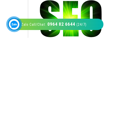
0964 82 6644
Zalo Call/Chat:
(24/7)
VietAds với đội ngũ SEOer giàu kinh nghiệm
được đào tạo bài bản tại các trung tâm SEO
lớn như: Litado, Inet, Vietmoz, Vinalink
XEM CHI TIẾT