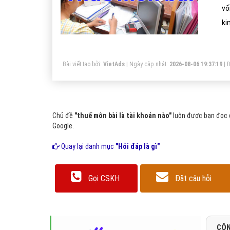
vố
ki
Bài viết tạo bởi:
VietAds
| Ngày cập nhật:
2026-08-06 19:37:19
|
Đ
Chủ đề
"thuế môn bài là tài khoản nào"
luôn được bạn đọc q
Google.
Quay lại danh mục
"Hỏi đáp là gì"
Gọi CSKH
Đặt câu hỏi
CÔN