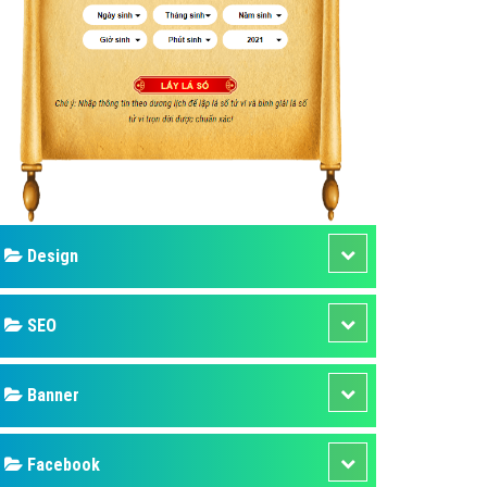
ụ Domain & Hosting
áp phần mềm
áp quảng cáo TVC
p quảng cáo mobile
p quảng cáo Online
áp quảng cáo Skype
p Domain & Hosting
Design
p viết bài Marketing
 cáo Youtube
SEO
ụ quảng cáo Youtube
ụ quảng cáo Cốc Cốc
Banner
ụ quảng cáo Tiktok
Facebook
ụ quảng cáo Zalo