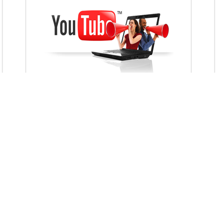
VietAds với đội ngũ chuyên viên tư ấn am
hiểu về chiến dịch quảng cáo Youtube sẽ tư
vấn bạn giải pháp tối ưu, hiệu quả nhất
XEM CHI TIẾT