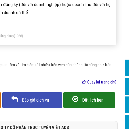
Dịch v
n đăng ký (đối với doanh nghiệp) hoặc doanh thu đối với hộ
Hỏi đ
nh doanh cá thể.
Hỏi đ
Hỏi đá
ăng nhập
(1026)
Hỏi đá
Hỏi đ
Hỏi đá
uan tâm và tìm kiếm rất nhiều trên web của chúng tôi cũng như trên
Hỏi đá
Quay lại trang chủ
Quảng
Dịch v
Báo giá dịch vụ
Đặt lịch hẹn
Dịch v
Dịch v
Dịch v
G TY CỔ PHẦN TRỰC TUYẾN VIỆT ADS