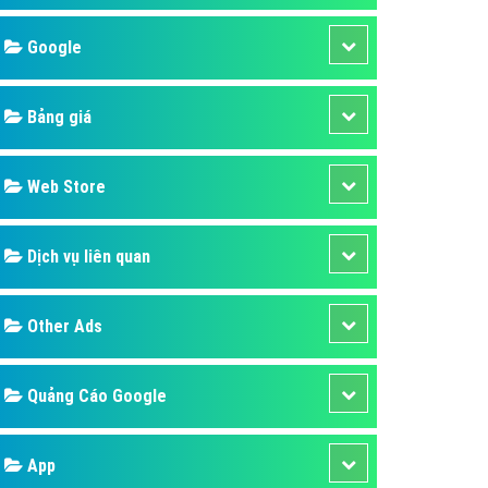
áp quảng cáo Youtube
Google
kế ứng dụng
 cáo Cốc Cốc hiệu quả
Bảng giá
 cáo Zalo chuyên nghiệp
ghĩa
Web Store
à gì
Dịch vụ liên quan
mềm ứng dụng hay
Other Ads
Quảng Cáo Google
App