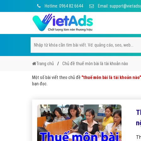
Hotline: 0964 82 6644
Email: support@vietads
Trang chủ
Chủ đề thuế môn bài là tài khoản nào
Một số bài viết theo chủ đề
"thuế môn bài là tài khoản nào"
bạn đọc.
T
n
Th