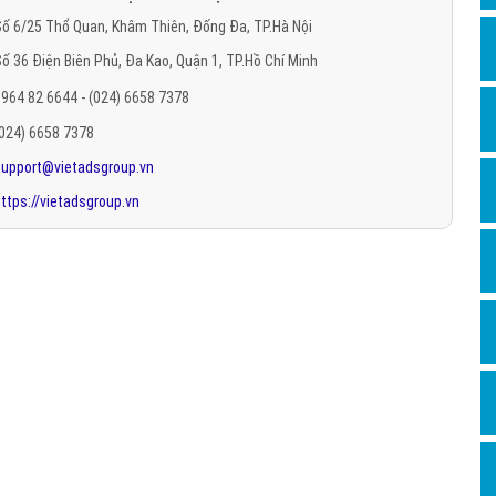
Hỏi đ
ố 6/25 Thổ Quan, Khâm Thiên, Đống Đa, TP.Hà Nội
ố 36 Điện Biên Phủ, Đa Kao, Quận 1, TP.Hồ Chí Minh
Thiết 
964 82 6644 - (024) 6658 7378
Quảng
(024) 6658 7378
Quảng
support@vietadsgroup.vn
Định n
ttps://vietadsgroup.vn
Nghĩa l
Phần 