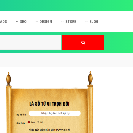
 ADS
SEO
DESIGN
STORE
BLOG
ner
 cáo Mobile
SEO Website
Thiết kế Web
nner
p quảng cáo Instagram
Dịch vụ SEO Website
Thiết kế Website
 cáo Zalo
Hỏi đáp SEO Google
Danh sách Website
 cáo Instagram
Thiết kế Landing Page
cáo Online
Dịch vụ thiết kế Website
 cáo Skype
Hỏi đáp Website
 cáo TVC
 cáo Cốc Cốc
mềm ứng dụng hay