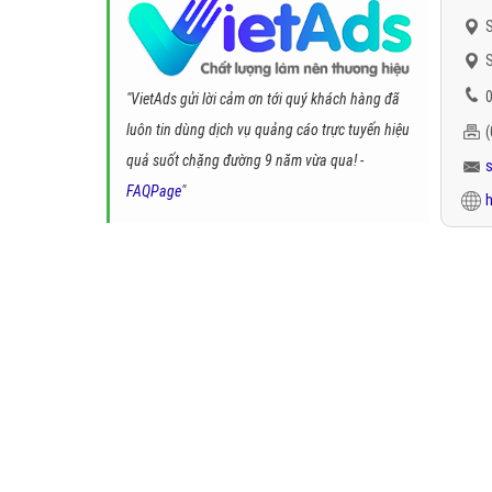
S
S
0
"VietAds gửi lời cảm ơn tới quý khách hàng đã
luôn tin dùng dịch vụ quảng cáo trực tuyến hiệu
quả suốt chặng đường 9 năm vừa qua! -
FAQPage
"
h