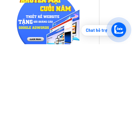
Chat hỗ trợ
Tìm công ty thiết kế website uy tín, chuyên
nghiệp tại Hà Nội là rất khó cho khách hàng.
VietAds xin giới thiệu công ty thiết kế Viet
XEM CHI TIẾT