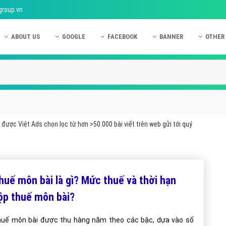
group.vn
ABOUT US
GOOGLE
FACEBOOK
BANNER
OTHER
Giới thiệu công ty Việt Ads
Kinh nghiệm quảng cáo Google
Kinh nghiệm quảng cáo Facebook
Dịch vụ quảng cáo Ban
Quảng
Hướng dẫn thanh toán Việt Ads
Kiến thức quảng cáo Google
Dịch vụ quảng cáo Facebook
Hỏi đáp quảng cáo Ba
Hỏi đá
Chính sách bảo mật Việt Ads
Dịch vụ quảng cáo Google
Kiến thức quảng cáo Facebook
Quảng cáo Banner
Quảng
Chính sách bảo hành & bảo trì Việt Ads
Quảng cáo Google Adwords
Quảng cáo Facebook
Quảng
được Việt Ads chọn lọc từ hơn >50.000 bài viết trên web gửi tới quý
Liên hệ Việt Ads
Các hình thức quảng cáo Google
Hỏi đáp Facebook
Quảng 
Chính sách đại lý Việt Ads
Hướng dẫn chạy quảng cáo Google
Quảng
Tiện ích mở rộng quảng cáo Google
Quảng
huế môn bài là gì? Mức thuế và thời hạn
Hỏi đáp Google
Quảng
ộp thuế môn bài?
Phần 
uế môn bài được thu hàng năm theo các bậc, dựa vào số