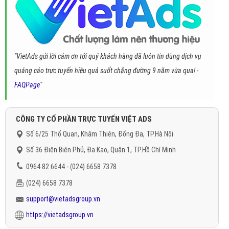
"VietAds gửi lời cảm ơn tới quý khách hàng đã luôn tin dùng dịch vụ
quảng cáo trực tuyến hiệu quả suốt chặng đường 9 năm vừa qua! -
FAQPage
"
CÔNG TY CỔ PHẦN TRỰC TUYẾN VIỆT ADS
Số 6/25 Thổ Quan, Khâm Thiên, Đống Đa, TP.Hà Nội
Số 36 Điện Biên Phủ, Đa Kao, Quận 1, TP.Hồ Chí Minh
0964 82 6644 - (024) 6658 7378
(024) 6658 7378
support@vietadsgroup.vn
https://vietadsgroup.vn