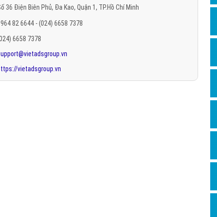
ố 36 Điện Biên Phủ, Đa Kao, Quận 1, TP.Hồ Chí Minh
Hỏi đ
964 82 6644 - (024) 6658 7378
Thiết 
(024) 6658 7378
Quảng
support@vietadsgroup.vn
Quảng
ttps://vietadsgroup.vn
Định n
Nghĩa l
Phần 