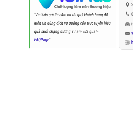
S
0
"VietAds gửi lời cảm ơn tới quý khách hàng đã
luôn tin dùng dịch vụ quảng cáo trực tuyến hiệu
quả suốt chặng đường 9 năm vừa qua! -
FAQPage
"
h