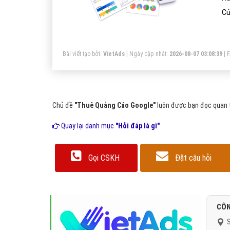
Củ
Bài viết tạo bởi:
VietAds
| Ngày cập nhật:
2026-08-07 03:08:39
|
Chủ đề
"Thuê Quảng Cáo Google"
luôn được bạn đọc quan t
Quay lại danh mục
"Hỏi đáp là gì"
Gọi CSKH
Đặt câu hỏi
CÔN
S