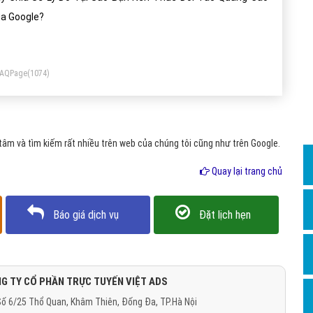
Dịch v
a Google?
Hỏi đ
Hỏi đ
FAQPage
(1074)
Hỏi đá
Hỏi đá
Hỏi đ
âm và tìm kiếm rất nhiều trên web của chúng tôi cũng như trên Google.
Hỏi đá
Quay lại trang chủ
Hỏi đá
Quảng
Báo giá dịch vụ
Đặt lịch hẹn
Dịch v
Dịch v
Dịch v
G TY CỔ PHẦN TRỰC TUYẾN VIỆT ADS
ố 6/25 Thổ Quan, Khâm Thiên, Đống Đa, TP.Hà Nội
Dịch v