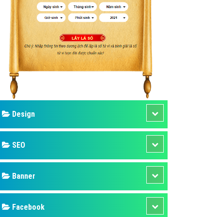
ụ Domain & Hosting
áp phần mềm
áp quảng cáo TVC
p quảng cáo mobile
p quảng cáo Online
áp quảng cáo Skype
p Domain & Hosting
Design
p viết bài Marketing
 cáo Youtube
SEO
ụ quảng cáo Youtube
ụ quảng cáo Cốc Cốc
Banner
ụ quảng cáo Tiktok
Facebook
ụ quảng cáo Zalo