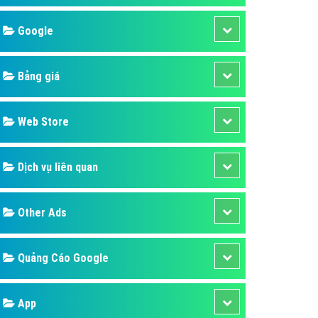
áp quảng cáo Youtube
Google
kế ứng dụng
 cáo Cốc Cốc hiệu quả
Bảng giá
 cáo Zalo chuyên nghiệp
ghĩa
Web Store
à gì
Dịch vụ liên quan
mềm ứng dụng hay
Other Ads
Quảng Cáo Google
App