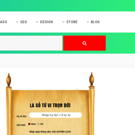
 ADS
SEO
DESIGN
STORE
BLOG
ner
 cáo Mobile
SEO Website
Thiết kế Web
nner
p quảng cáo Instagram
Dịch vụ SEO Website
Thiết kế Website
 cáo Zalo
Hỏi đáp SEO Google
Danh sách Website
 cáo Instagram
Thiết kế Landing Page
cáo Online
Dịch vụ thiết kế Website
 cáo Skype
Hỏi đáp Website
 cáo TVC
 cáo Cốc Cốc
mềm ứng dụng hay