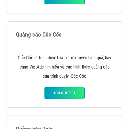
VietAds với đội ngũ chuyên viên tư ấn am hiểu về
chiến dịch quảng cáo Youtube sẽ tư vấn bạn giải pháp
tối ưu, hiệu quả nhất
XEM CHI TIẾT
Thiết kế Website