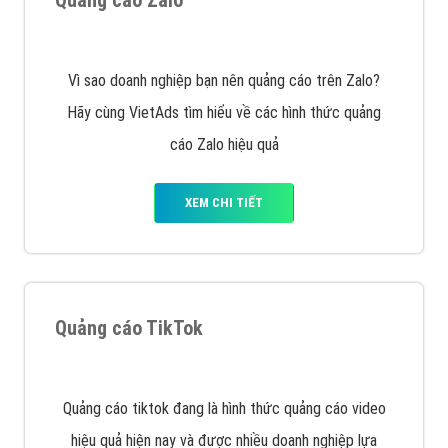
Tìm công ty thiết kế website uy tín, chuyên nghiệp tại
Hà Nội là rất khó cho khách hàng. VietAds xin giới
thiệu công ty thiết kế Viet
XEM CHI TIẾT
Quảng cáo Cốc Cốc