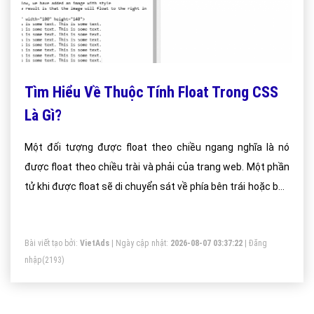
Tìm Hiểu Về Thuộc Tính Float Trong CSS
Là Gì?
Một đối tượng được float theo chiều ngang nghĩa là nó
được float theo chiều trài và phải của trang web. Một phần
tử khi được float sẽ di chuyển sát về phía bên trái hoặc bên
phải kể cả khi layout có thay đổi. Các phần tử nằm phía sau
float sẽ bao quanh nó, còn các phần tử nằm trước float sẽ
Bài viết tạo bởi:
VietAds
| Ngày cập nhật:
2026-08-07 03:37:22
|
Đăng
không có gì thay đổi
nhập
(2193)