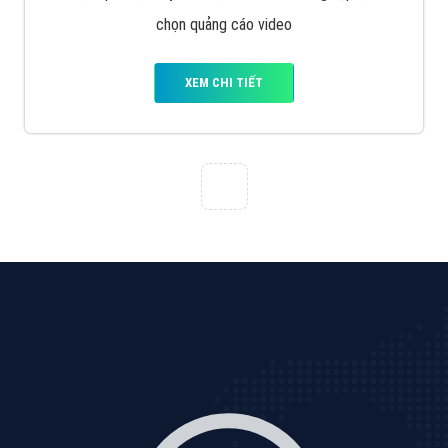
Cốc Cốc là trình duyệt web trực tuyến hiệu quả, hãy
cùng VietAds tìm hiểu về các hình thức quảng cáo
của trình duyệt Cốc Cốc
XEM CHI TIẾT
Quảng cáo Zalo