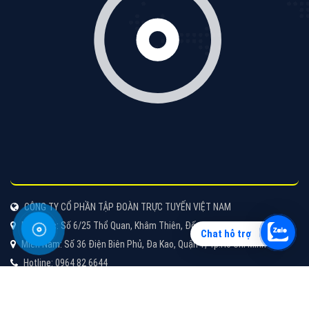
Vì sao doanh nghiệp bạn nên quảng cáo trên Zalo?
Hãy cùng VietAds tìm hiểu về các hình thức quảng
cáo Zalo hiệu quả
XEM CHI TIẾT
Chat hỗ trợ