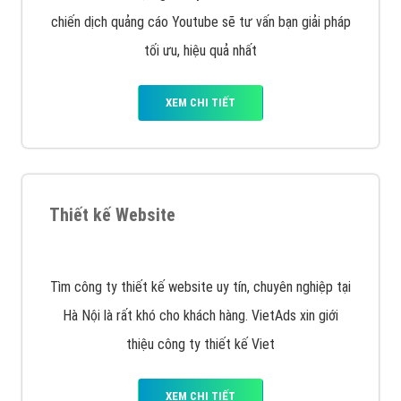
VietAds với đội ngũ SEOer giàu kinh nghiệm được đào
tạo bài bản tại các trung tâm SEO lớn như: Litado,
Inet, Vietmoz, Vinalink
XEM CHI TIẾT
Quảng cáo Youtube