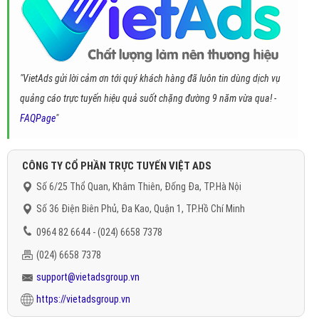
"VietAds gửi lời cảm ơn tới quý khách hàng đã luôn tin dùng dịch vụ
quảng cáo trực tuyến hiệu quả suốt chặng đường 9 năm vừa qua! -
FAQPage
"
CÔNG TY CỔ PHẦN TRỰC TUYẾN VIỆT ADS
Số 6/25 Thổ Quan, Khâm Thiên, Đống Đa, TP.Hà Nội
Số 36 Điện Biên Phủ, Đa Kao, Quận 1, TP.Hồ Chí Minh
0964 82 6644 - (024) 6658 7378
(024) 6658 7378
support@vietadsgroup.vn
https://vietadsgroup.vn