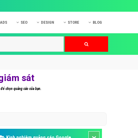
 ADS
SEO
DESIGN
STORE
BLOG
ner
 cáo Mobile
SEO Website
Thiết kế Web
nner
p quảng cáo Instagram
Dịch vụ SEO Website
Thiết kế Website
 cáo Zalo
Hỏi đáp SEO Google
Danh sách Website
 cáo Instagram
Thiết kế Landing Page
giám sát
cáo Online
Dịch vụ thiết kế Website
 để chọn quảng cáo của bạn.
 cáo Skype
Hỏi đáp Website
 cáo TVC
 cáo Cốc Cốc
mềm ứng dụng hay
Kinh nghiệm quảng cáo Google