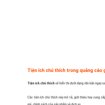
Tiện ích cuộc gọi
giúp khách hàng khi tìm kiếm sản phẩ
cá nhân, doanh nghiệp của bạn từ quảng cáo nếu bạn 
camera giám sát.
Tiện ích này thực sự rất cần thiết, nó làm cho khách 
và không cần click vào trang đích.
Nếu bạn chưa biết tiện ích cuộc gọi nhìn như thế nào, hã