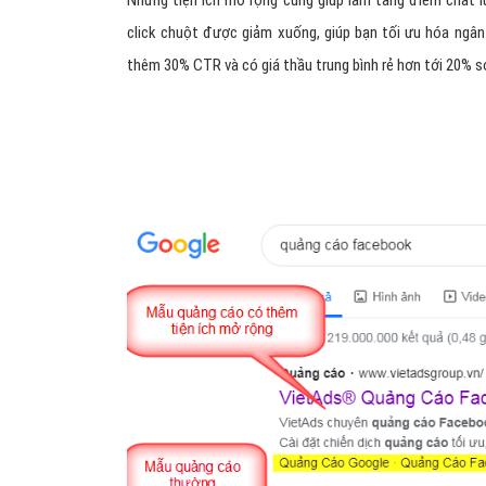
Những tiện ích mở rộng cũng giúp làm tăng điểm chất l
click chuột được giảm xuống, giúp bạn tối ưu hóa ngân
thêm 30% CTR và có giá thầu trung bình rẻ hơn tới 20% s