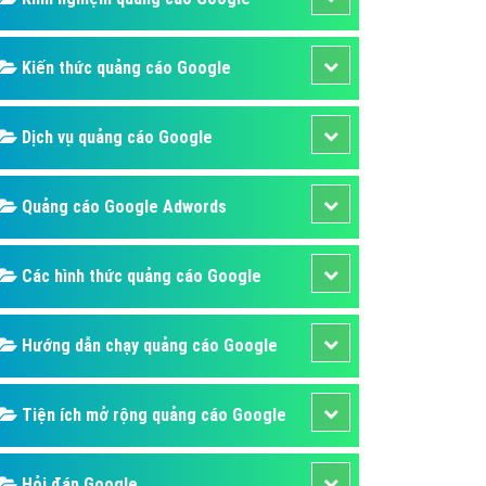
ụ Domain & Hosting
áp phần mềm
Kiến thức quảng cáo Google
áp quảng cáo TVC
p quảng cáo mobile
Dịch vụ quảng cáo Google
p quảng cáo Online
áp quảng cáo Skype
Quảng cáo Google Adwords
p Domain & Hosting
Các hình thức quảng cáo Google
p viết bài Marketing
 cáo Youtube
Hướng dẫn chạy quảng cáo Google
ụ quảng cáo Youtube
ụ quảng cáo Cốc Cốc
Tiện ích mở rộng quảng cáo Google
ụ quảng cáo Tiktok
ụ quảng cáo Zalo
Hỏi đáp Google