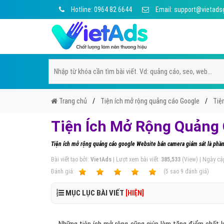
Hotline: 0964 82 6644
Email: support@vietads
Trang chủ
Tiện ích mở rộng quảng cáo Google
Tiệ
Tiện Ích Mở Rộng Quảng 
Tiện ích mở rộng quảng cáo google Website bán camera giám sát là phầ
Bài viết tạo bởi:
VietAds
| Lượt xem bài viết:
385,533
(View) | Ngày cậ
Ðánh giá:
1
2
3
4
5
(
5
sao
9
đánh giá)
MỤC LỤC BÀI VIẾT
[HIỆN]