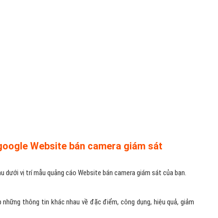
m/dịch vụ trên Google có thể trực tiếp gọi điện thoại trực tiếp đến
thêm số điện thoại vào mẫu quảng cáo văn bản Google Website bán
hàng quyết định nhanh hơn sau khi đọc mẫu quảng cáo đủ thuyết phục
y xem bức ảnh dưới đây: