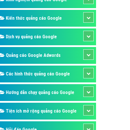
ụ Domain & Hosting
áp phần mềm
Kiến thức quảng cáo Google
áp quảng cáo TVC
p quảng cáo mobile
Dịch vụ quảng cáo Google
p quảng cáo Online
áp quảng cáo Skype
Quảng cáo Google Adwords
p Domain & Hosting
Các hình thức quảng cáo Google
p viết bài Marketing
 cáo Youtube
Hướng dẫn chạy quảng cáo Google
ụ quảng cáo Youtube
ụ quảng cáo Cốc Cốc
Tiện ích mở rộng quảng cáo Google
ụ quảng cáo Tiktok
ụ quảng cáo Zalo
Hỏi đáp Google