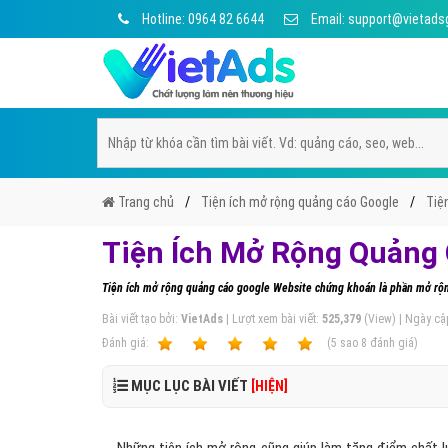
Hotline: 0964 82 6644
Email: support@vietads
Trang chủ
Tiện ích mở rộng quảng cáo Google
Tiệ
Tiện Ích Mở Rộng Quảng
Tiện ích mở rộng quảng cáo google Website chứng khoán là phần mở rộn
Bài viết tạo bởi:
VietAds
| Lượt xem bài viết:
525,379
(View) | Ngày cậ
Ðánh giá:
1
2
3
4
5
(
5
sao
8
đánh giá)
MỤC LỤC BÀI VIẾT
[HIỆN]