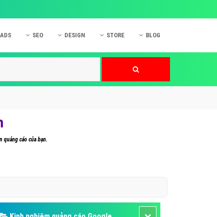
 ADS
SEO
DESIGN
STORE
BLOG
ner
 cáo Mobile
SEO Website
Thiết kế Web
nner
p quảng cáo Instagram
Dịch vụ SEO Website
Thiết kế Website
 cáo Zalo
Hỏi đáp SEO Google
Danh sách Website
 cáo Instagram
Thiết kế Landing Page
n
cáo Online
Dịch vụ thiết kế Website
n quảng cáo của bạn.
 cáo Skype
Hỏi đáp Website
 cáo TVC
 cáo Cốc Cốc
mềm ứng dụng hay
Kinh nghiệm quảng cáo Google