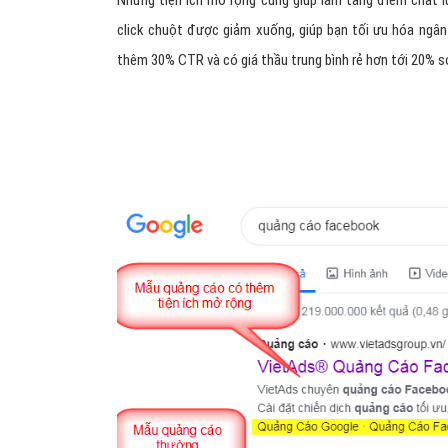
Những tiện ích mở rộng cũng giúp làm tăng điểm chất l
click chuột được giảm xuống, giúp bạn tối ưu hóa ngân
thêm 30% CTR và có giá thầu trung bình rẻ hơn tới 20% s