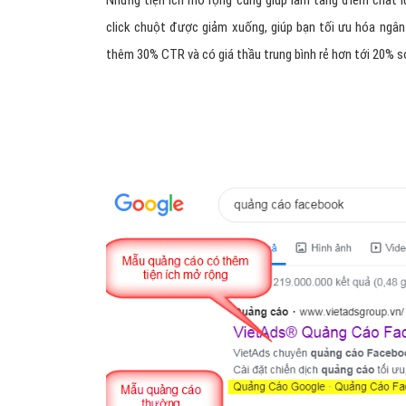
Những tiện ích mở rộng cũng giúp làm tăng điểm chất l
click chuột được giảm xuống, giúp bạn tối ưu hóa ngân
thêm 30% CTR và có giá thầu trung bình rẻ hơn tới 20% s