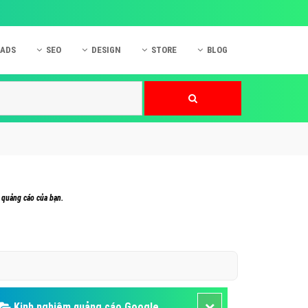
 ADS
SEO
DESIGN
STORE
BLOG
ner
 cáo Mobile
SEO Website
Thiết kế Web
nner
p quảng cáo Instagram
Dịch vụ SEO Website
Thiết kế Website
 cáo Zalo
Hỏi đáp SEO Google
Danh sách Website
 cáo Instagram
Thiết kế Landing Page
cáo Online
Dịch vụ thiết kế Website
 quảng cáo của bạn.
 cáo Skype
Hỏi đáp Website
 cáo TVC
 cáo Cốc Cốc
mềm ứng dụng hay
Kinh nghiệm quảng cáo Google