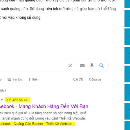
ượng của mẫu quảng cáo. Nhờ vậy giá bạn phải chi trả cho mỗi lượt
Dịch v
 sách quảng cáo. Sử dụng tiện ích mở rộng sẽ giúp bạn có thể tăng
Hỏi đ
o với việc không sử dụng.
Hỏi đ
Hỏi đá
Hỏi đá
Hỏi đ
Hỏi đá
Hỏi đá
Quảng
Dịch v
Dịch v
Dịch v
Dịch v