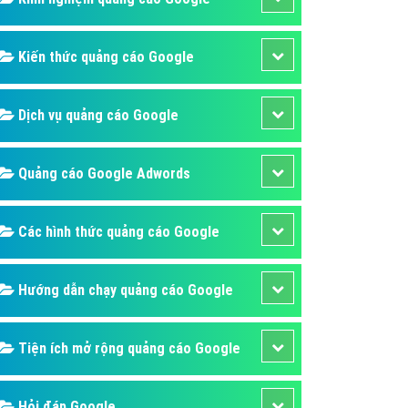
ụ Domain & Hosting
áp phần mềm
Kiến thức quảng cáo Google
áp quảng cáo TVC
p quảng cáo mobile
Dịch vụ quảng cáo Google
p quảng cáo Online
áp quảng cáo Skype
Quảng cáo Google Adwords
p Domain & Hosting
Các hình thức quảng cáo Google
p viết bài Marketing
 cáo Youtube
Hướng dẫn chạy quảng cáo Google
ụ quảng cáo Youtube
ụ quảng cáo Cốc Cốc
Tiện ích mở rộng quảng cáo Google
ụ quảng cáo Tiktok
ụ quảng cáo Zalo
Hỏi đáp Google