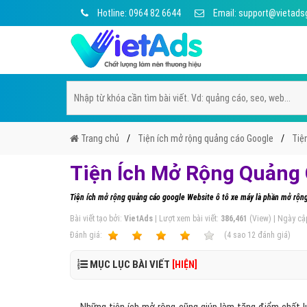
Hotline: 0964 82 6644
Email: support@vietads
Trang chủ
Tiện ích mở rộng quảng cáo Google
Tiệ
Tiện Ích Mở Rộng Quảng 
Tiện ích mở rộng quảng cáo google Website ô tô xe máy là phần mở rộng
Bài viết tạo bởi:
VietAds
| Lượt xem bài viết:
386,461
(View) | Ngày cậ
Ðánh giá:
1
2
3
4
5
(
4
sao
12
đánh giá)
MỤC LỤC BÀI VIẾT
[HIỆN]