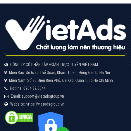
Cốc Cốc là trình duyệt web trực tuyến hiệu quả, hãy
cùng VietAds tìm hiểu về các hình thức quảng cáo
của trình duyệt Cốc Cốc
XEM CHI TIẾT
Quảng cáo Zalo