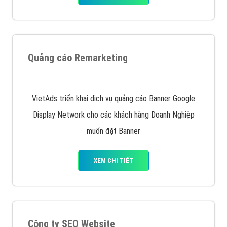
Nếu bạn đang cần quảng cáo, thiết kế web,
phát
triển Website cho doanh nghiệp mình
. Đừng chần
chừ hãy nhấc máy lên và gọi ngay cho chúng tôi theo
Hotline: 0964 82 6644 (24/7) hoặc email:
support@vietadsgroup.vn
để được tư vấn chuyên
sâu về giải pháp marketing hiệu quả cho doanh nghiệp
bạn!