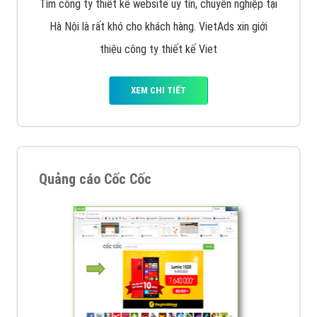
XEM CHI TIẾT
Công ty SEO Website
VietAds với đội ngũ SEOer giàu kinh nghiệm được đào
tạo bài bản tại các trung tâm SEO lớn như: Litado,