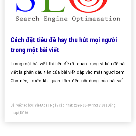
Cách đặt tiêu đề hay thu hút mọi người
trong một bài viết
Trong một bài viết thì tiêu đề rất quan trọng vì tiêu đề bài
viết là phần đầu tiên của bài viết đập vào mắt người xem.
Cho nên, trước khi quan tâm đến nội dung của bài viết,
người xem sẽ dựa vào tiêu đề để đánh giá về mức độ hấp
dẫn của bài viết trước khi quyết định sẽ bắt đầu đọc. Bên
Bài viết tạo bởi:
VietAds
| Ngày cập nhật:
2026-08-04 15:17:38
|
Đăng
cạnh đó, tiêu đề cũng là một trong những yếu tố mà các
nhập
(1516)
công cụ tìm kiếm quan tâm và dựa vào để xếp hạng kết
quả.