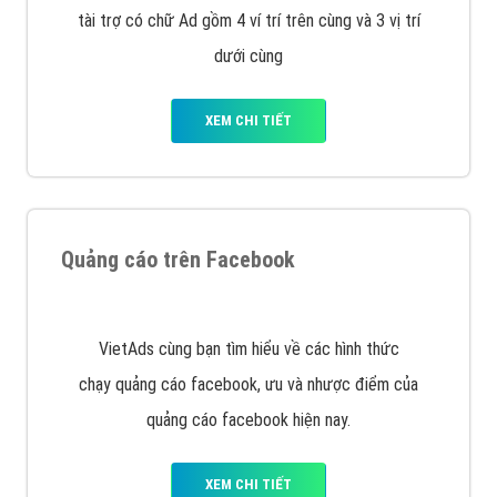
Công ty Việt Ads thành lập từ năm 2013
, chúng tôi
với bề dày kinh nghiệm sẽ tư vấn xây dựng và phát
triển thương hiệu của doanh nghiệp bạn với mức chi
phí mà bạn có thể đầu tư cho marketing online. Đội
ngũ kỹ thuật quảng cáo trực tuyến, SEO, lập trình
Web chuyên sâu trong nghề, được đào tạo bài bản tại
trung tâm marketing online uy tín hàng năm, luôn
đem
đến cho khách hàng sản phẩm/ dịch vụ chất
lượng
.