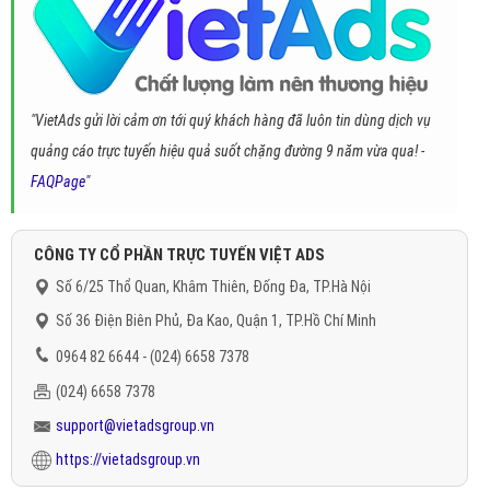
"VietAds gửi lời cảm ơn tới quý khách hàng đã luôn tin dùng dịch vụ
quảng cáo trực tuyến hiệu quả suốt chặng đường 9 năm vừa qua! -
FAQPage
"
CÔNG TY CỔ PHẦN TRỰC TUYẾN VIỆT ADS
Số 6/25 Thổ Quan, Khâm Thiên, Đống Đa, TP.Hà Nội
Số 36 Điện Biên Phủ, Đa Kao, Quận 1, TP.Hồ Chí Minh
0964 82 6644 - (024) 6658 7378
(024) 6658 7378
support@vietadsgroup.vn
https://vietadsgroup.vn