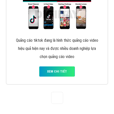
Tìm công ty thiết kế website uy tín, chuyên nghiệp tại
Hà Nội là rất khó cho khách hàng. VietAds xin giới
thiệu công ty thiết kế Viet
XEM CHI TIẾT
Quảng cáo Cốc Cốc