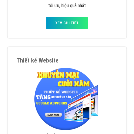
VietAds cùng bạn tìm hiểu về các hình thức
chạy quảng cáo facebook, ưu và nhược điểm của
quảng cáo facebook hiện nay.
XEM CHI TIẾT
Quảng cáo Remarketing
VietAds triển khai dịch vụ quảng cáo Banner Google
Display Network cho các khách hàng Doanh Nghiệp
muốn đặt Banner