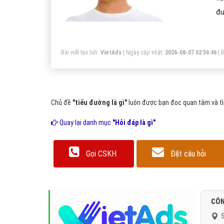
đư
xu
ti
Bài viết tạo bởi:
VietAds
| Ngày cập nhật:
2026-08-07 02:56:46
|
Đ
nư
bi
Chủ đề
"tiểu đường là gì"
luôn được bạn đọc quan tâm và tìm
Quay lại danh mục
"Hỏi đáp là gì"
Gọi CSKH
Đặt câu hỏi
CÔN
S