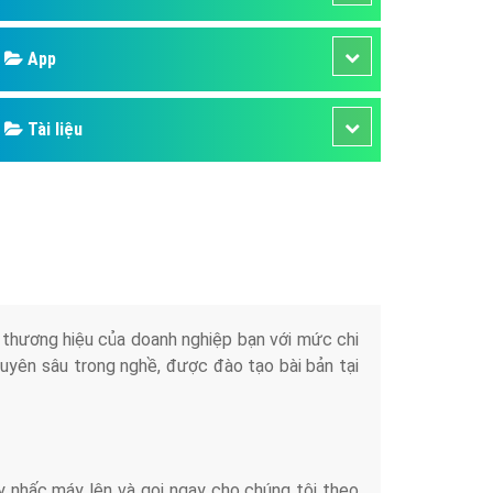
áp quảng cáo Youtube
Google
kế ứng dụng
 cáo Cốc Cốc hiệu quả
Bảng giá
 cáo Zalo chuyên nghiệp
ghĩa
Web Store
à gì
Dịch vụ liên quan
mềm ứng dụng hay
Other Ads
Quảng Cáo Google
App