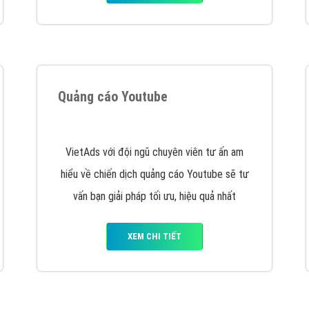
tác Marketing Online?
húng tôi với bề dày kinh nghiệm sẽ tư vấn xây dựng và phát tr
line. Đội ngũ kỹ thuật quảng cáo trực tuyến, SEO, lập trình Web 
uôn
đem đến cho khách hàng sản phẩm/ dịch vụ chất lượng
.