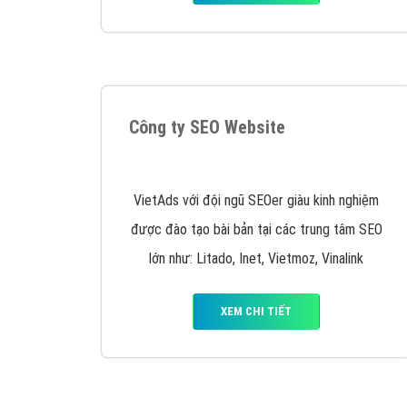
Tại sao chọn công ty Việt Ads làm đối 
Công ty Việt Ads thành lập từ năm 2013
, c
phí mà bạn có thể đầu tư cho marketing on
trung tâm marketing online uy tín hàng năm, l