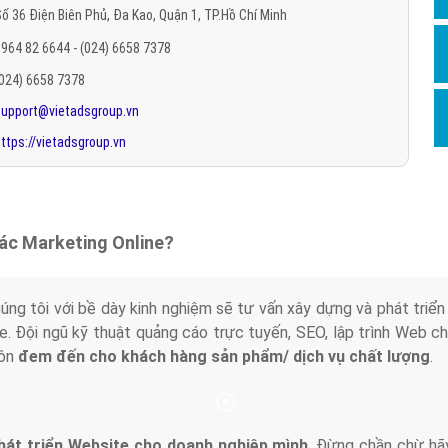
ố 36 Điện Biên Phủ, Đa Kao, Quận 1, TP.Hồ Chí Minh
Hỏi đ
964 82 6644 - (024) 6658 7378
Thiết 
(024) 6658 7378
Quảng
support@vietadsgroup.vn
Quảng
ttps://vietadsgroup.vn
Định n
Nghĩa l
Phần 