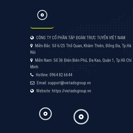
Google Ads là hình thức quảng cáo của
Google được tài trợ có chữ Ad gồm 4 ví trí
trên cùng và 3 vị trí dưới cùng
XEM CHI TIẾT
Công ty SEO Website