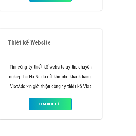
iển thương hiệu của doanh nghiệp bạn với mức chi
chuyên sâu trong nghề, được đào tạo bài bản tại