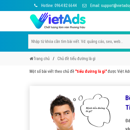
Hotline: 0964 82 6644
Email: support@vietads
Trang chủ
Chủ đề tiểu đường là gì
Một số bài viết theo chủ đề
"tiểu đường là gì"
được Việt Ads 
B
T
Đâ
và