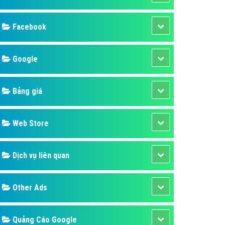
ụ Domain & Hosting
áp phần mềm
áp quảng cáo TVC
p quảng cáo mobile
p quảng cáo Online
áp quảng cáo Skype
p Domain & Hosting
Design
p viết bài Marketing
 cáo Youtube
SEO
ụ quảng cáo Youtube
ụ quảng cáo Cốc Cốc
Banner
ụ quảng cáo Tiktok
Facebook
ụ quảng cáo Zalo