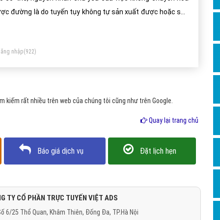
Dịch v
ợc đường là do tuyến tụy không tự sản xuất được hoặc sản
Hỏi đ
ất không đủ Insulin khiến đường trong máu không được điều
Hỏi đ
ết đi nuôi các tế bào trong cơ thể mà phải thải qua đường
ăng nhập
(922)
ớc tiểu. Tiểu đường nếu không được điều trị sẽ gây những
Hỏi đá
ến chứng nguy hiểm tới sức khỏe.
Hỏi đá
Hỏi đ
 kiếm rất nhiều trên web của chúng tôi cũng như trên Google.
Hỏi đá
Quay lại trang chủ
Hỏi đá
Quảng
Báo giá dịch vụ
Đặt lịch hẹn
Dịch v
Dịch v
Dịch v
G TY CỔ PHẦN TRỰC TUYẾN VIỆT ADS
ố 6/25 Thổ Quan, Khâm Thiên, Đống Đa, TP.Hà Nội
Dịch v