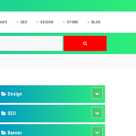
 ADS
SEO
DESIGN
STORE
BLOG
ner
 cáo Mobile
SEO Website
Thiết kế Web
nner
p quảng cáo Instagram
Dịch vụ SEO Website
Thiết kế Website
 cáo Zalo
Hỏi đáp SEO Google
Danh sách Website
 cáo Instagram
Thiết kế Landing Page
cáo Online
Dịch vụ thiết kế Website
 cáo Skype
Hỏi đáp Website
 cáo TVC
 cáo Cốc Cốc
mềm ứng dụng hay