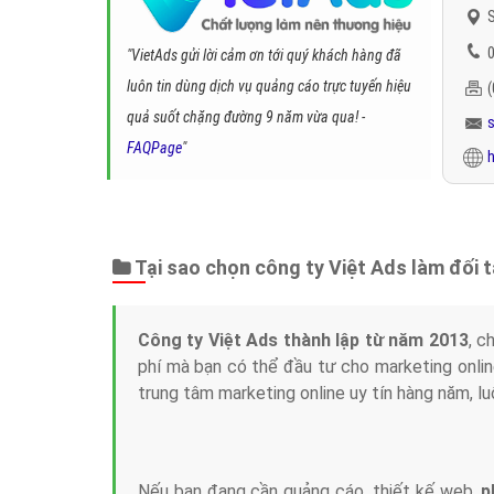
S
0
"VietAds gửi lời cảm ơn tới quý khách hàng đã
luôn tin dùng dịch vụ quảng cáo trực tuyến hiệu
quả suốt chặng đường 9 năm vừa qua! -
FAQPage
"
h