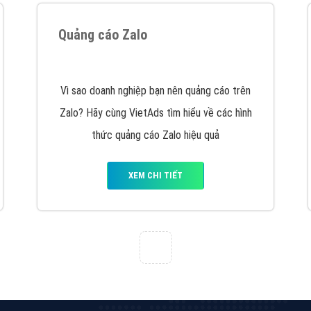
hát triển Website cho doanh nghiệp mình
. Đừng chần chừ hã
support@vietadsgroup.vn
để được tư vấn chuyên sâu về giải phá
Quảng cáo trên Facebook