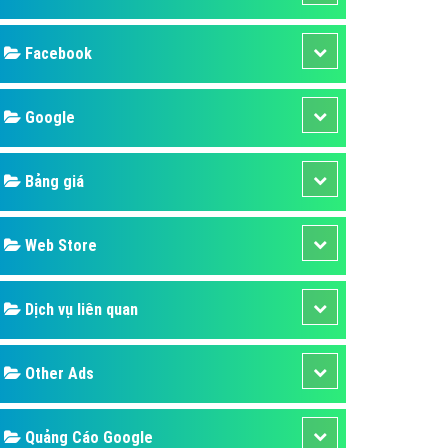
ụ Domain & Hosting
áp phần mềm
áp quảng cáo TVC
p quảng cáo mobile
p quảng cáo Online
áp quảng cáo Skype
p Domain & Hosting
Design
p viết bài Marketing
 cáo Youtube
SEO
ụ quảng cáo Youtube
ụ quảng cáo Cốc Cốc
Banner
ụ quảng cáo Tiktok
Facebook
ụ quảng cáo Zalo