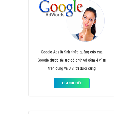
Nếu bạn đang cần quảng cáo, thiết kế web,
p
Hotline: 0964 82 6644 (24/7) hoặc email: 
Quảng cáo trên Google