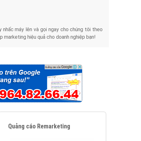
iển thương hiệu của doanh nghiệp bạn với mức chi
chuyên sâu trong nghề, được đào tạo bài bản tại