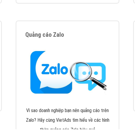
VietAds với đội ngũ chuyên viên tư ấn am
hiểu về chiến dịch quảng cáo Youtube sẽ tư
vấn bạn giải pháp tối ưu, hiệu quả nhất
XEM CHI TIẾT