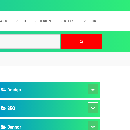
 ADS
SEO
DESIGN
STORE
BLOG
ner
 cáo Mobile
SEO Website
Thiết kế Web
nner
p quảng cáo Instagram
Dịch vụ SEO Website
Thiết kế Website
 cáo Zalo
Hỏi đáp SEO Google
Danh sách Website
 cáo Instagram
Thiết kế Landing Page
cáo Online
Dịch vụ thiết kế Website
 cáo Skype
Hỏi đáp Website
 cáo TVC
 cáo Cốc Cốc
mềm ứng dụng hay