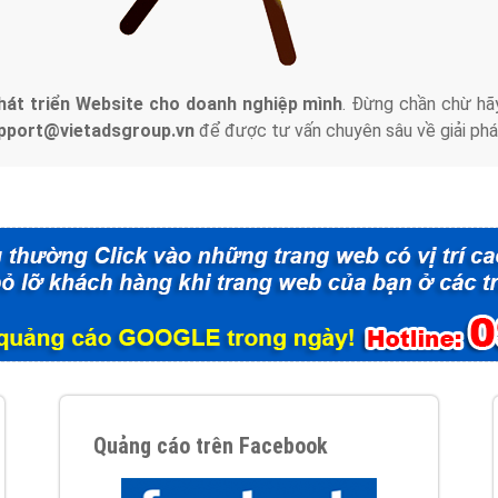
tác Marketing Online?
húng tôi với bề dày kinh nghiệm sẽ tư vấn xây dựng và phát tr
line. Đội ngũ kỹ thuật quảng cáo trực tuyến, SEO, lập trình Web 
uôn
đem đến cho khách hàng sản phẩm/ dịch vụ chất lượng
.