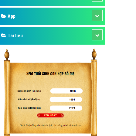
áp quảng cáo Youtube
Google
kế ứng dụng
 cáo Cốc Cốc hiệu quả
Bảng giá
 cáo Zalo chuyên nghiệp
ghĩa
Web Store
à gì
Dịch vụ liên quan
mềm ứng dụng hay
Other Ads
Quảng Cáo Google
App