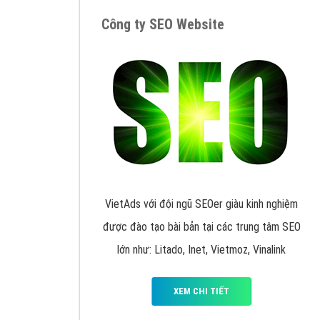
Google Ads là hình thức quảng cáo của
Google được tài trợ có chữ Ad gồm 4 ví trí
trên cùng và 3 vị trí dưới cùng
XEM CHI TIẾT
Công ty SEO Website