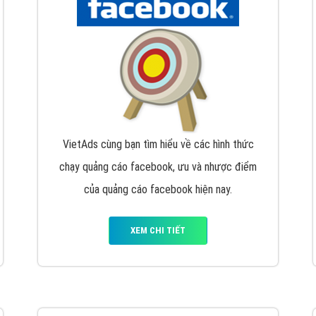
hát triển Website cho doanh nghiệp mình
. Đừng chần chừ hã
support@vietadsgroup.vn
để được tư vấn chuyên sâu về giải phá
Quảng cáo trên Facebook