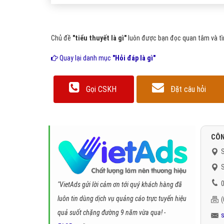
Chủ đề
"tiểu thuyết là gì"
luôn được bạn đọc quan tâm và tìm
Quay lại danh mục
"Hỏi đáp là gì"
Gọi CSKH
Đặt câu hỏi
CÔN
S
S
0
"VietAds gửi lời cảm ơn tới quý khách hàng đã
luôn tin dùng dịch vụ quảng cáo trực tuyến hiệu
quả suốt chặng đường 9 năm vừa qua! -