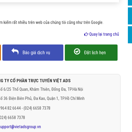
Hỏi đ
Thiết 
 kiếm rất nhiều trên web của chúng tôi cũng như trên Google.
Quảng
Quay lại trang chủ
Quảng
Định n
Báo giá dịch vụ
Đặt lịch hẹn
Nghĩa l
Phần 
G TY CỔ PHẦN TRỰC TUYẾN VIỆT ADS
ố 6/25 Thổ Quan, Khâm Thiên, Đống Đa, TP.Hà Nội
ố 36 Điện Biên Phủ, Đa Kao, Quận 1, TP.Hồ Chí Minh
964 82 6644 - (024) 6658 7378
(024) 6658 7378
support@vietadsgroup.vn