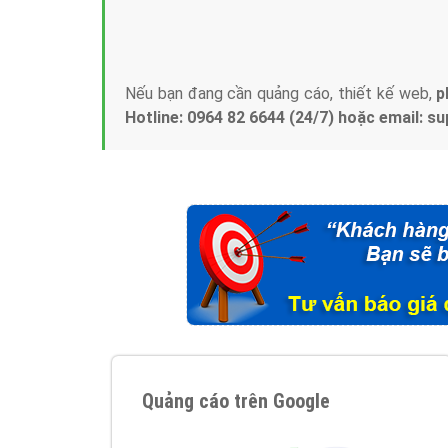
Tại sao chọn công ty Việt Ads làm đối 
Công ty Việt Ads thành lập từ năm 2013
, c
phí mà bạn có thể đầu tư cho marketing on
trung tâm marketing online uy tín hàng năm, l