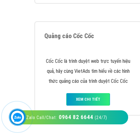
VietAds với đội ngũ SEOer giàu kinh nghiệm
được đào tạo bài bản tại các trung tâm SEO
lớn như: Litado, Inet, Vietmoz, Vinalink
XEM CHI TIẾT
0964 82 6644
Zalo Call/Chat:
(24/7)