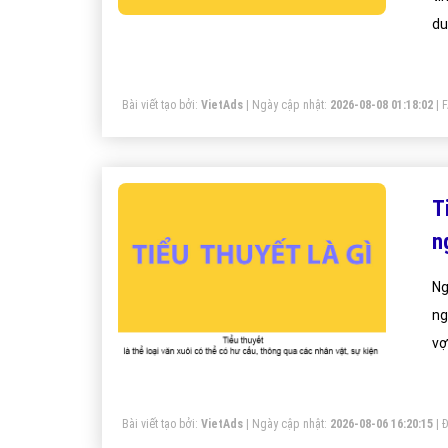
du
du
ch
Bài viết tạo bởi:
VietAds
| Ngày cập nhật:
2026-08-08 01:18:02
|
Ti
n
Ng
ng
vợ
tì
th
Bài viết tạo bởi:
VietAds
| Ngày cập nhật:
2026-08-06 16:20:15
|
Đ
sa