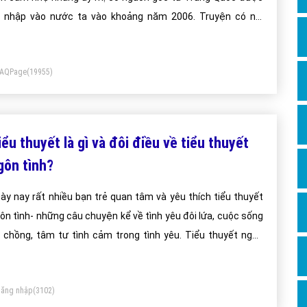
Dịch v
 nhập vào nước ta vào khoảng năm 2006. Truyện có nội
Hỏi đ
ng hướng đến giới trẻ - lứa tuổi xí muội đầy mộng mơ và
Hỏi đ
ất chồng ngổn ngang của những cảm xúc.
FAQPage
(19955)
Hỏi đá
Hỏi đá
Hỏi đ
ểu thuyết là gì và đôi điều về tiểu thuyết
Hỏi đá
gôn tình?
Hỏi đá
ày nay rất nhiều bạn trẻ quan tâm và yêu thích tiểu thuyết
Quảng
ôn tình- những câu chuyện kể về tình yêu đôi lứa, cuộc sống
Dịch v
 chồng, tâm tư tình cảm trong tình yêu. Tiểu thuyết ngôn
Dịch v
nh thường lãng mạn, bay bổng và có những tình tiết xa rời
Dịch v
ực tế. Chúng ta cùng xem những lí do sau đây để hiểu tại
ăng nhập
(3102)
o giới trẻ ngày càng yêu thích tiểu thuyết ngôn tình.
Dịch v