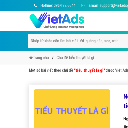
Hotline: 0964 82 6644
Email: support@vietads
Trang chủ
Chủ đề tiểu thuyết là gì
Một số bài viết theo chủ đề
"tiểu thuyết là gì"
được Việt Ads 
N
t
Ng
tì