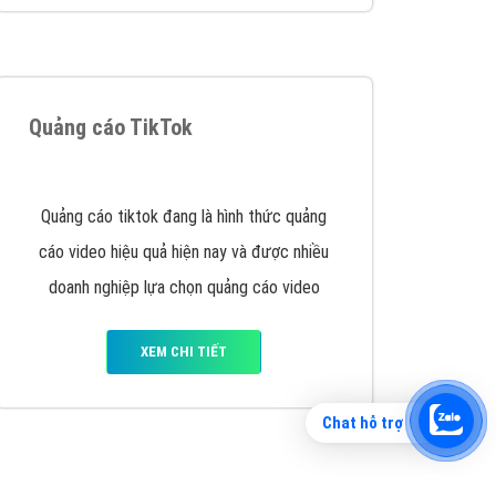
Tìm công ty thiết kế website uy tín, chuyên
nghiệp tại Hà Nội là rất khó cho khách hàng.
VietAds xin giới thiệu công ty thiết kế Viet
XEM CHI TIẾT
Chat hỗ trợ