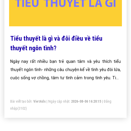
Tiểu thuyết là gì và đôi điều về tiểu
thuyết ngôn tình?
Ngày nay rất nhiều bạn trẻ quan tâm và yêu thích tiểu
thuyết ngôn tình- những câu chuyện kể về tình yêu đôi lứa,
cuộc sống vợ chồng, tâm tư tình cảm trong tình yêu. Tiểu
thuyết ngôn tình thường lãng mạn, bay bổng và có những
tình tiết xa rời thực tế. Chúng ta cùng xem những lí do sau
Bài viết tạo bởi:
VietAds
| Ngày cập nhật:
2026-08-06 16:20:15
|
Đăng
đây để hiểu tại sao giới trẻ ngày càng yêu thích tiểu thuyết
nhập
(3102)
ngôn tình.