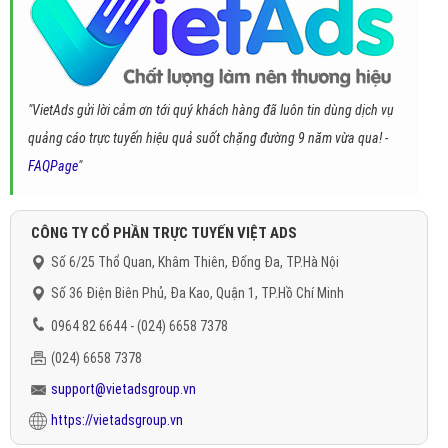
"VietAds gửi lời cảm ơn tới quý khách hàng đã luôn tin dùng dịch vụ
quảng cáo trực tuyến hiệu quả suốt chặng đường 9 năm vừa qua! -
FAQPage
"
CÔNG TY CỔ PHẦN TRỰC TUYẾN VIỆT ADS
Số 6/25 Thổ Quan, Khâm Thiên, Đống Đa, TP.Hà Nội
Số 36 Điện Biên Phủ, Đa Kao, Quận 1, TP.Hồ Chí Minh
0964 82 6644 - (024) 6658 7378
(024) 6658 7378
support@vietadsgroup.vn
https://vietadsgroup.vn