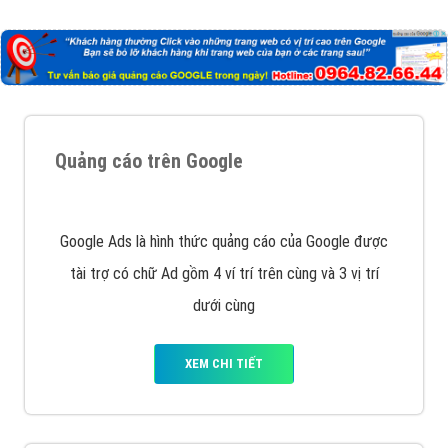
Công ty Việt Ads thành lập từ năm 2013
, chúng tôi
với bề dày kinh nghiệm sẽ tư vấn xây dựng và phát
triển thương hiệu của doanh nghiệp bạn với mức chi
phí mà bạn có thể đầu tư cho marketing online. Đội
ngũ kỹ thuật quảng cáo trực tuyến, SEO, lập trình
Web chuyên sâu trong nghề, được đào tạo bài bản tại
trung tâm marketing online uy tín hàng năm, luôn
đem
đến cho khách hàng sản phẩm/ dịch vụ chất
lượng
.