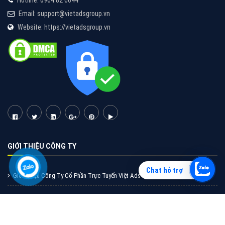
Vì sao doanh nghiệp bạn nên quảng cáo trên Zalo?
Hãy cùng VietAds tìm hiểu về các hình thức quảng
cáo Zalo hiệu quả
XEM CHI TIẾT
Chat hỗ trợ