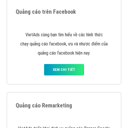
Nếu bạn đang cần quảng cáo, thiết kế web,
phát
triển Website cho doanh nghiệp mình
. Đừng chần
chừ hãy nhấc máy lên và gọi ngay cho chúng tôi theo
Hotline: 0964 82 6644 (24/7) hoặc email:
support@vietadsgroup.vn
để được tư vấn chuyên
sâu về giải pháp marketing hiệu quả cho doanh nghiệp
bạn!