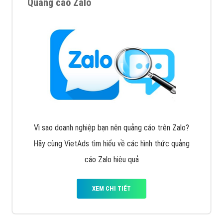
VietAds với đội ngũ chuyên viên tư ấn am hiểu về
chiến dịch quảng cáo Youtube sẽ tư vấn bạn giải pháp
tối ưu, hiệu quả nhất
XEM CHI TIẾT
Thiết kế Website