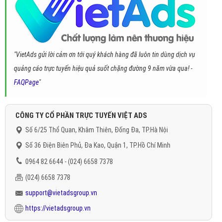
"VietAds gửi lời cảm ơn tới quý khách hàng đã luôn tin dùng dịch vụ
quảng cáo trực tuyến hiệu quả suốt chặng đường 9 năm vừa qua! -
FAQPage
"
CÔNG TY CỔ PHẦN TRỰC TUYẾN VIỆT ADS
Số 6/25 Thổ Quan, Khâm Thiên, Đống Đa, TP.Hà Nội
Số 36 Điện Biên Phủ, Đa Kao, Quận 1, TP.Hồ Chí Minh
0964 82 6644 - (024) 6658 7378
(024) 6658 7378
support@vietadsgroup.vn
https://vietadsgroup.vn