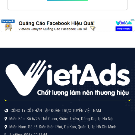
Cốc Cốc là trình duyệt web trực tuyến hiệu quả, hãy
cùng VietAds tìm hiểu về các hình thức quảng cáo
của trình duyệt Cốc Cốc
XEM CHI TIẾT
Quảng cáo Zalo