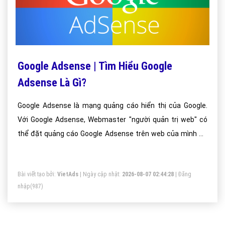
Google Adsense | Tìm Hiểu Google
Adsense Là Gì?
Google Adsense là mạng quảng cáo hiển thị của Google.
Với Google Adsense, Webmaster "người quản trị web" có
thể đặt quảng cáo Google Adsense trên web của mình để
kiếm tiền từ Google, Google sẽ trả cho bạn số tiền nhất
định trên mỗi click vào banner đặt trên web của bạn.
Bài viết tạo bởi:
VietAds
| Ngày cập nhật:
2026-08-07 02:44:28
|
Đăng
nhập
(987)