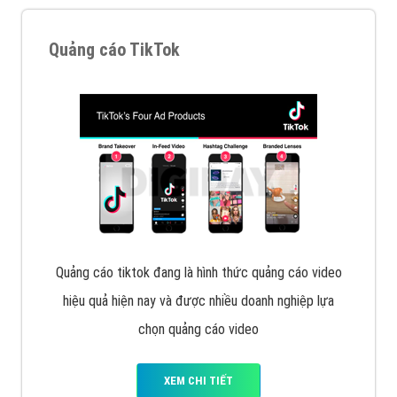
Tìm công ty thiết kế website uy tín, chuyên nghiệp tại
Hà Nội là rất khó cho khách hàng. VietAds xin giới
thiệu công ty thiết kế Viet
XEM CHI TIẾT
Quảng cáo Cốc Cốc