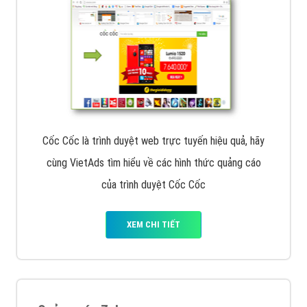
VietAds với đội ngũ SEOer giàu kinh nghiệm được đào
tạo bài bản tại các trung tâm SEO lớn như: Litado,
Inet, Vietmoz, Vinalink
XEM CHI TIẾT
Quảng cáo Youtube