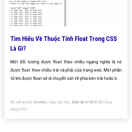
Tìm Hiểu Về Thuộc Tính Float Trong CSS
Là Gì?
Một đối tượng được float theo chiều ngang nghĩa là nó
được float theo chiều trài và phải của trang web. Một phần
tử khi được float sẽ di chuyển sát về phía bên trái hoặc bên
phải kể cả khi layout có thay đổi. Các phần tử nằm phía sau
float sẽ bao quanh nó, còn các phần tử nằm trước float sẽ
Bài viết tạo bởi:
VietAds
| Ngày cập nhật:
2026-08-07 03:37:22
|
Đăng
không có gì thay đổi
nhập
(2193)