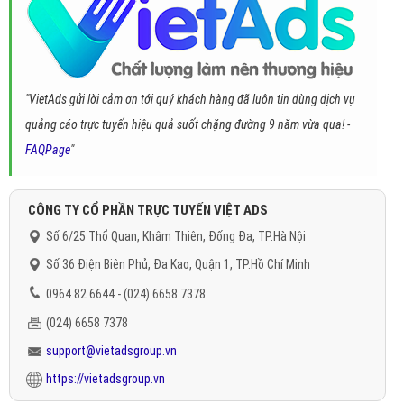
"VietAds gửi lời cảm ơn tới quý khách hàng đã luôn tin dùng dịch vụ
quảng cáo trực tuyến hiệu quả suốt chặng đường 9 năm vừa qua! -
FAQPage
"
CÔNG TY CỔ PHẦN TRỰC TUYẾN VIỆT ADS
Số 6/25 Thổ Quan, Khâm Thiên, Đống Đa, TP.Hà Nội
Số 36 Điện Biên Phủ, Đa Kao, Quận 1, TP.Hồ Chí Minh
0964 82 6644 - (024) 6658 7378
(024) 6658 7378
support@vietadsgroup.vn
https://vietadsgroup.vn