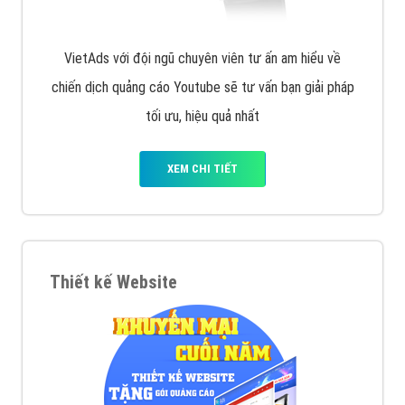
VietAds với đội ngũ SEOer giàu kinh nghiệm được đào
tạo bài bản tại các trung tâm SEO lớn như: Litado,
Inet, Vietmoz, Vinalink
XEM CHI TIẾT
Quảng cáo Youtube