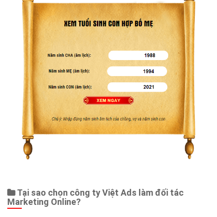
Web Store
Dịch vụ liên quan
Other Ads
Quảng Cáo Google
App
Tài liệu