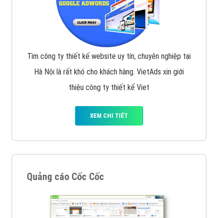
VietAds với đội ngũ chuyên viên tư ấn am hiểu về
chiến dịch quảng cáo Youtube sẽ tư vấn bạn giải pháp
tối ưu, hiệu quả nhất
XEM CHI TIẾT
Thiết kế Website