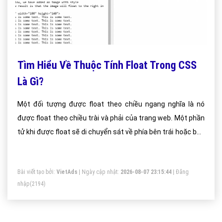
Tìm Hiểu Về Thuộc Tính Float Trong CSS
Là Gì?
Một đối tượng được float theo chiều ngang nghĩa là nó
được float theo chiều trài và phải của trang web. Một phần
tử khi được float sẽ di chuyển sát về phía bên trái hoặc bên
phải kể cả khi layout có thay đổi. Các phần tử nằm phía sau
float sẽ bao quanh nó, còn các phần tử nằm trước float sẽ
Bài viết tạo bởi:
VietAds
| Ngày cập nhật:
2026-08-07 23:15:44
|
Đăng
không có gì thay đổi
nhập
(2194)