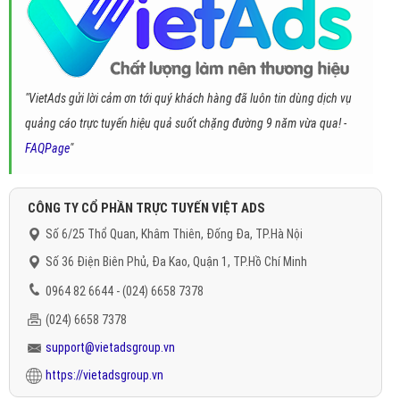
"VietAds gửi lời cảm ơn tới quý khách hàng đã luôn tin dùng dịch vụ
quảng cáo trực tuyến hiệu quả suốt chặng đường 9 năm vừa qua! -
FAQPage
"
CÔNG TY CỔ PHẦN TRỰC TUYẾN VIỆT ADS
Số 6/25 Thổ Quan, Khâm Thiên, Đống Đa, TP.Hà Nội
Số 36 Điện Biên Phủ, Đa Kao, Quận 1, TP.Hồ Chí Minh
0964 82 6644 - (024) 6658 7378
(024) 6658 7378
support@vietadsgroup.vn
https://vietadsgroup.vn