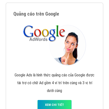
Nếu bạn đang cần quảng cáo, thiết kế web,
phát
triển Website cho doanh nghiệp mình
. Đừng chần
chừ hãy nhấc máy lên và gọi ngay cho chúng tôi theo
Hotline: 0964 82 6644 (24/7) hoặc email:
support@vietadsgroup.vn
để được tư vấn chuyên
sâu về giải pháp marketing hiệu quả cho doanh nghiệp
bạn!