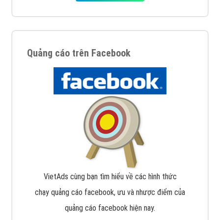
Quảng cáo trên Google
Google Ads là hình thức quảng cáo của Google được
tài trợ có chữ Ad gồm 4 ví trí trên cùng và 3 vị trí
dưới cùng
XEM CHI TIẾT