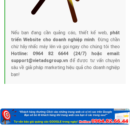
Công ty Việt Ads thành lập từ năm 2013
, chúng tôi
với bề dày kinh nghiệm sẽ tư vấn xây dựng và phát
triển thương hiệu của doanh nghiệp bạn với mức chi
phí mà bạn có thể đầu tư cho marketing online. Đội
ngũ kỹ thuật quảng cáo trực tuyến, SEO, lập trình
Web chuyên sâu trong nghề, được đào tạo bài bản tại
trung tâm marketing online uy tín hàng năm, luôn
đem
đến cho khách hàng sản phẩm/ dịch vụ chất
lượng
.