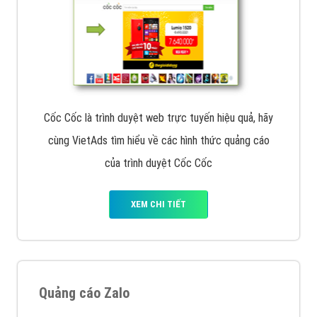
Tìm công ty thiết kế website uy tín, chuyên nghiệp tại
Hà Nội là rất khó cho khách hàng. VietAds xin giới
thiệu công ty thiết kế Viet
XEM CHI TIẾT
Quảng cáo Cốc Cốc